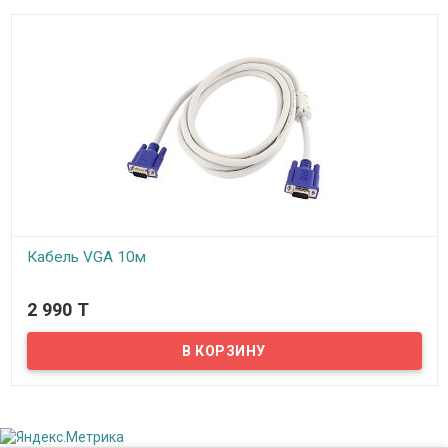
Кабель VGA 10м
В наличии
2 990 T
Предлагаем вам купить кабель VGA, предназначенный для
подключения мониторов, проекторов, телевизоров и прочих
видеоустройств к компьютеру. Разработанный и
сконструированный из качественных материалов, кабель
обеспечивает надежную передачу видео данных. Благодаря
общей длине кабеля в 10 метров, вам не придется долго
размышлять над расположением устройств вокруг компьютера.
Высокое качество передачи сигнала обеспечит ферритовое
кольцо, подавляющие электромагнитные помехи.