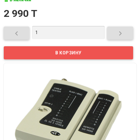
2 990 T

