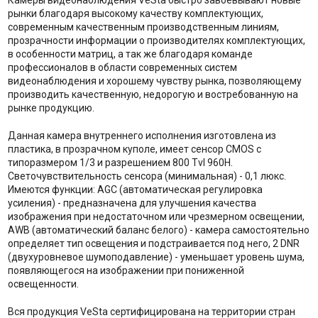
Камеры видеонаблюдения VeSta быстро завоевывают новые
рынки благодаря высокому качеству комплектующих,
современным качественным производственным линиям,
прозрачности информации о производителях комплектующих,
в особенности матриц, а так же благодаря команде
профессионалов в области современных систем
видеонаблюдения и хорошему чувству рынка, позволяющему
производить качественную, недорогую и востребованную на
рынке продукцию.
Данная камера внутреннего исполнения изготовлена из
пластика, в прозрачном куполе, имеет сенсор CMOS с
типоразмером 1/3 и разрешением 800 Tvl 960H.
Светочувствительность сенсора (минимальная) - 0,1 люкс.
Имеются функции: AGC (автоматическая регулировка
усиления) - предназначена для улучшения качества
изображения при недостаточном или чрезмерном освещении,
AWB (автоматический баланс белого) - камера самостоятельно
определяет тип освещения и подстраивается под него, 2 DNR
(двухуровневое шумоподавление) - уменьшает уровень шума,
появляющегося на изображении при пониженной
освещенности.
Вся продукция VeSta сертифицирована на территории стран