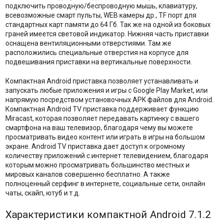
подключить проводную/беспроводную мышь, клавиатуру,
всевозможные смарт пульты, WEB камеры др., TF порт для
стандартных карт памяти до 64 Гб. Так же на одной из боковых
граней имеется световой индикатор. Нижняя часть приставки
оснащена вентиляционными отверстиями. Там же
расположились специальные отверстия на корпусе для
подвешивания приставки на вертикальные поверхности.
Компактная Android приставка позволяет устанавливать и
запускать любые приложения и игры с Google Play Market, или
напрямую посредством установочных APK файлов для Android.
Компактная Android TV приставка поддерживает функцию
Miracast, которая позволяет передавать картинку с вашего
смартфона на ваш телевизор, благодаря чему вы можете
просматривать видео контент или играть в игры на большом
экране. Android TV приставка дает доступ к огромному
количеству приложений с интернет телевидением, благодаря
которым можно просматривать большинство местных и
мировых каналов совершенно бесплатно. А также
полноценный серфинг в интернете, социальные сети, онлайн
чаты, скайп, ютуб и т.д.
Характеристики компактной Android 7.1.2