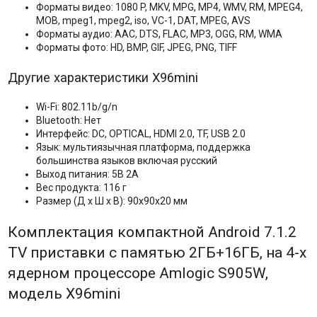
Форматы видео: 1080 P, MKV, MPG, MP4, WMV, RM, MPEG4,
МОВ, mpeg1, mpeg2, iso, VC-1, DAT, MPEG, AVS
Форматы аудио: AAC, DTS, FLAC, MP3, OGG, RM, WMA
Форматы фото: HD, BMP, GIF, JPEG, PNG, TIFF
Другие характеристики X96mini
Wi-Fi: 802.11b/g/n
Bluetooth: Нет
Интерфейс: DC, OPTICAL, HDMI 2.0, TF, USB 2.0
Язык: мультиязычная платформа, поддержка
большинства языков включая русский
Выход питания: 5В 2A
Вес продукта: 116 г
Размер (Д х Ш х В): 90x90х20 мм
Комплектация компактной Android 7.1.2
TV приставки с памятью 2ГБ+16ГБ, на 4-х
ядерном процессоре Amlogic S905W,
модель X96mini