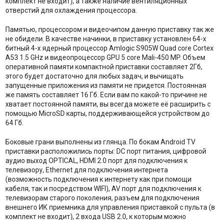
комплект не входит), а также наличие вентиляционных
отверстий для охлаждения процессора.
Памятью, процессором и видеочипом данную приставку так же
не обидели. В качестве начинки, в приставку установлен 64-х
битный 4-х ядерный процессор Amlogic S905W Quad core Cortex
A53 1.5 GHz и видеопроцессор GPU 5 core Mali-450 MP. Объем
оперативной памяти компактной приставки составляет 2Гб,
этого будет достаточно для любых задач, и вычищать
запущенные приложения из памяти не придется. Постоянная
же память составляет 16 Гб. Если вам по какой-то причине не
хватает постоянной памяти, вы всегда можете её расширить с
помощью MicroSD карты, поддерживающейся устройством до
64 Гб.
Боковые грани выполнены из глянца. По бокам Android TV
приставки расположились порты: DC порт питания, цифровой
аудио выход OPTICAL, HDMI 2.0 порт для подключения к
телевизору, Ethernet для подключения интернета
(возможность подключения к интернету как при помощи
кабеля, так и посредством WIFI), AV порт для подключения к
телевизорам старого поколения, разъем для подключения
внешнего ИК приемника для управления приставкой с пульта (в
комплект не входит), 2 входа USB 2.0, к которым можно