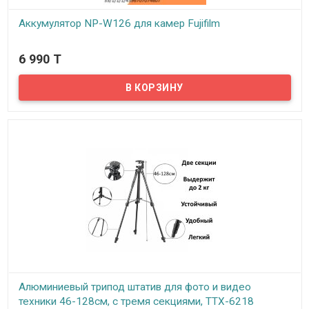
Аккумулятор NP-W126 для камер Fujifilm
В наличии
6 990 T
Предлагаем вам аккумулятор NP-W126 для Fujifilm. Совместим с
камерами Fujifilm, включая Fujifilm X100V, X100VI, XS10, XT30,
XT20, XE4, A5 и другие.
Алюминиевый трипод штатив для фото и видео
техники 46-128см, с тремя секциями, TTX-6218