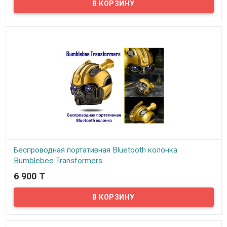
Представляем вам беспроводную портативную Bluetooth
колонку New Rixing NR-907FM!
Беспроводная портативная Bluetooth колонка
Bumblebee Transformers
6 900 T
В наличии
Представляем вам беспроводную портативную Bluetooth
колонку Bumblebee Transformers со светящимися глазами!
Классный подарок, как послушным детям, так и креативным
взрослым. Колонка выполнена в форме головы робота Бамблби
из известного фантастического боевика "Трансформеры".