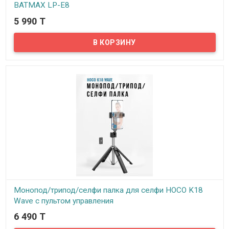
BATMAX LP-E8
5 990 T
В наличии
Предлагаем вам зарядное устройство для зарядки сразу двух
аккумуляторов Canon от производителя BATMAX.
Совместимость: Canon EOS Rebel T3i T2i T4i T5i 600D 550D 650D
700D Kiss X5 X4 X6 X7.
Монопод/трипод/селфи палка для селфи HOCO K18
Wave с пультом управления
6 490 T
В наличии