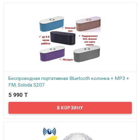
Беспроводная портативная Bluetooth колонка + MP3 +
FM, Soloda S207
5 990 T
В наличии
Представляем вам беспроводную портативную Bluetooth
колонку Soloda S207!