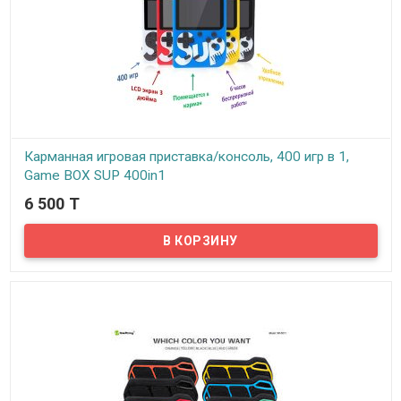
Карманная игровая приставка/консоль, 400 игр в 1,
Game BOX SUP 400in1
6 500 T
В наличии
Представляем вам карманную игровую консоль Game BOX SUP
400in1! Мировая игровая консоль, которая в 90-х была хитом для
всех геймеров, мечта для маленьких мальчиков в и девочек.