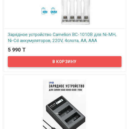
Зарядное устройство Camelion BC-1010B для Ni-MH,
Ni-Cd аккумуляторов, 220V, 4слота, AA, AAA
5 990 T
В наличии
Camelion BC-1010B – компактное зарядное устройство.
Предназначено для быстрого, безопасного многократного
заряда 2-х или 4-х аккумуляторов AA/AAA c никель-
металлогидридной и никель-кадмиевой (Ni-MH, Ni-Cd)
электрохимической системой.