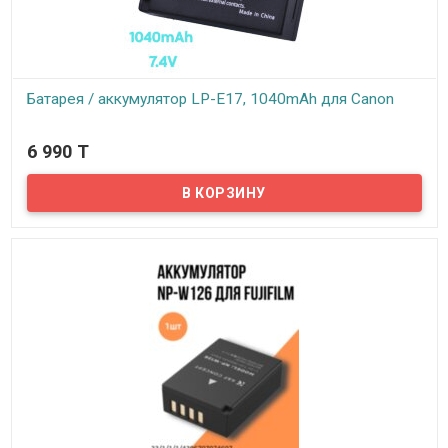
Батарея / аккумулятор LP-E17, 1040mAh для Canon
В наличии
6 990 T
Стандартная батарея для камер Canon EOS M5 M6 200D T6I T6S
750D 760D 77D X8I рассчитан на продолжительную работу.