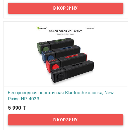
В наличии
Представляем вам беспроводную портативную Bluetooth
колонку New Rixing NR-2013FMT!
Беспроводная портативная Bluetooth колонка, New
Rixing NR-4023
5 990 T
В наличии
Представляем вам беспроводную портативную Bluetooth
колонку, New Rixing NR-4023! Чистое, громкое звучание с
отличными басами никого не оставят равнодушным при
просмотре фильмов, прослушивании музыки.