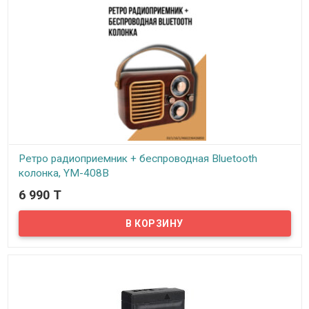
Ретро радиоприемник + беспроводная Bluetooth
колонка, YM-408B
6 990 T
В наличии
Окунитесь в уникальную атмосферу ретро с нашим
радиоприемником! Это устройство гармонично сочетает
очарование прошлого с передовыми технологиями, позволяя
вам перенестись в былое время и насладиться живыми
эмоциями через музыку.