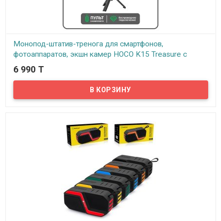
Монопод-штатив-тренога для смартфонов,
фотоаппаратов, экшн камер HOCO K15 Treasure с
пультом + подсветка
6 990 T
В наличии
Hoco K15 Treasure - это не только монопод предназначенный
для селфи, но также и штатив, на который можно установить
фотокамеру или экшн камеру. Аксессуар изготовлен из
прочного алюминиевого сплава и abs-пластика, удобен и
практичен.