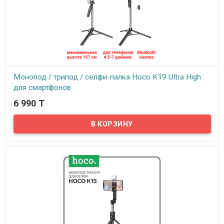
Монопод / трипод / селфи-палка Hoco K19 Ultra High
для смартфонов
6 990 T
В наличии
Hoco K19 – это многофункциональный аксессуар, совмещающий
в себе селфи-палку и трипод.