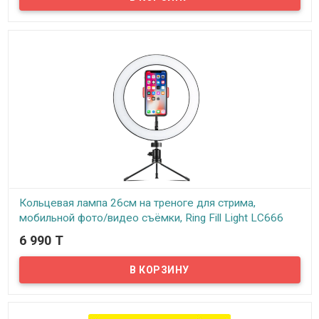
Предлагаем вам светодиодную кольцевую лампу Professional
Live Stream для фото и видео съемки с гибким держателем для
смартфона.
Кольцевая лампа 26см на треноге для стрима,
мобильной фото/видео съёмки, Ring Fill Light LC666
6 990 T
В наличии
Светодиодная кольцевая лампа для фото и видео съемки Ring
Fill Light ZD666 – это доступное каждому профессиональное
освещение для фото и видео съемки, детальной съемки,
дополнительного освещения.