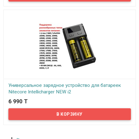
всех типов аккумуляторов. Одно зарядное устройство
Intellicharger i2 способно заряжать Ni-Cd, Ni-MH и Li-Ion
аккумуляторы размеров AA, AAA, C, 26650, 22650, 18650, 17670,
18490, 17500, 17335, 14500, 16340, 10440.
Универсальное зарядное устройство для батареек
Nitecore Intellicharger NEW i2
6 990 T
В наличии
Интеллектуальное зарядное устройство для различных батареек
Nitecore Intellicharger NEW i2, для Li-ion, LiFePO4 и Ni-MH
аккумуляторов с регулируемым током заряда и регулировкой
конечного напряжения заряда 3,7v, 4,2v, 4,35v,1.2v, .
←