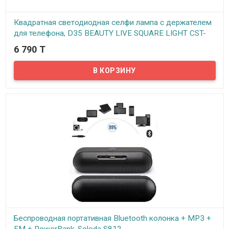
Квадратная светодиодная селфи лампа с держателем
для телефона, D35 BEAUTY LIVE SQUARE LIGHT CST-
318
6 790 T
В наличии
Предлагаем квадратную светодиодную селфи лампу с
держателем для телефона D35 BEAUTY LIVE SQUARE LIGHT CST-
318 для фото и видео съемки. Светодиодная лампа это
доступное каждому профессиональное освещение для фото и
видео съемки, живых трансляций в социальных сетях, детальной
съемки, дополнительного освещения.
Беспроводная портативная Bluetooth колонка + MP3 +
FM + PowerBank, Soloda S812