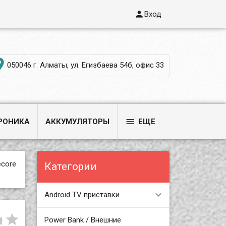

Вход

050046 г. Алматы, ул. Егизбаева 54б, офис 33

РОНИКА
АККУМУЛЯТОРЫ
ЕЩЕ
ecore
Категории
Android TV приставки


Power Bank / Внешние