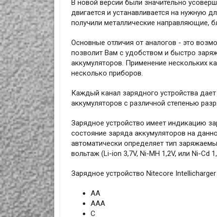
В новой версии были значительно усовер
двигается и устанавливается на нужную дл
получили металлические направляющие, бл
Основные отличия от аналогов - это возм
позволит Вам с удобством и быстро заря
аккумуляторов. Применение нескольких кан
несколько приборов.
Каждый канал зарядного устройства дает
аккумуляторов с различной степенью разр
Зарядное устройство имеет индикацию за
состояние заряда аккумуляторов на данно
автоматически определяет тип заряжаемых 
вольтаж (Li-ion 3,7V, Ni-MH 1,2V, или Ni-Cd 1,
Зарядное устройство Nitecore Intellicharg
АА
ААА
С