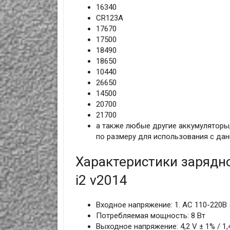
16340
CR123A
17670
17500
18490
18650
10440
26650
14500
20700
21700
а также любые другие аккумуляторы,
по размеру для использования с да
Характеристики зарядног
i2 v2014
Входное напряжение: 1. AC 110-220В 5
Потребляемая мощность: 8 Вт
Выходное напряжение: 4,2 V ± 1% / 1,