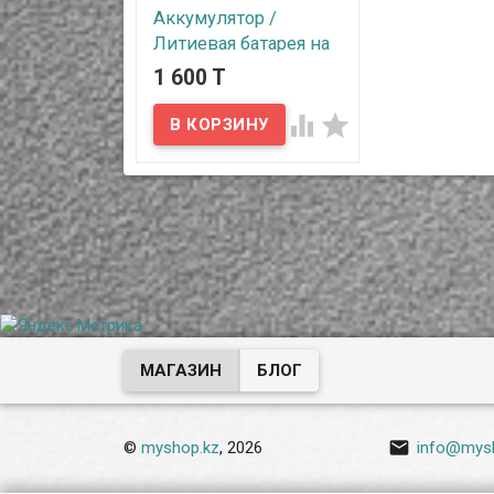
Аккумулятор /
Литиевая батарея на
8800 mAh стандарта
1 600 T
18650


В наличии
Предлагаем вам
перезаряжаемые
литиевые батареи с
заявленной емкостью 8800
mAh стандарта 18650 с
отсутствием эффекта
памяти.
МАГАЗИН
БЛОГ

©
myshop.kz
, 2026
info@mys