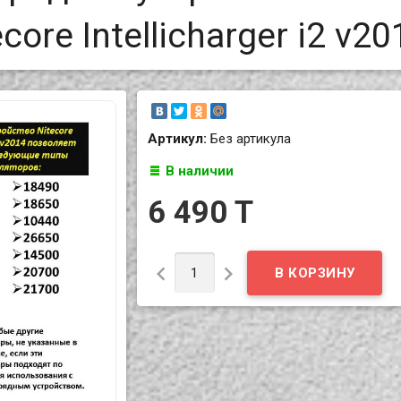
ore Intellicharger i2 v20
Артикул:
Без артикула
В наличии
6 490 T

