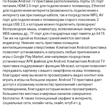
По бокам Android TV приставки расположились порты: DC порт
питания, HDMI 2.0 порт для подключения к телевизору, Ethernet
для подключения интернета (возможность подключения к
интернету как при помощи кабеля, так и посредством WIFI), AV
порт для подключения к телевизорам старого поколения, 2
входа USB 2.0, к которым можно подключить проводную/
беспроводную мышь, клавиатуру, всевозможные смарт пульты,
WEB камеры др., TF порт для стандартных карт памяти до 64 Гб.
Так же на одной из боковых граней имеется световой
индикатор. Нижняя часть приставки оснащена
вентиляционными отверстиями. Компактная Android приставка
позволяет устанавливать и запускать любые приложения и
игры с Google Play Market, или напрямую посредством
установочных APK файлов для Android. Компактная Android TV
приставка поддерживает функцию Miracast, которая позволяет
передавать картинку с вашего смартфона на ваш телевизор,
благодаря чему вы можете просматривать видео контент или
играть в игры на большом экране. Android TV приставка дает
доступ к огромному количеству приложений с интернет
телевидением, благодаря которым можно просматривать
большинство местных и мировых каналов совершенно
бесплатно. А также полноценный серфинг в интернете,
социальные сети, онлайн чаты, скайп, ютуб и т.д.