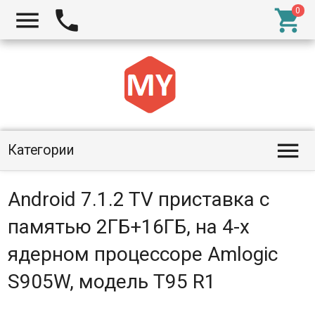




Категории
Android 7.1.2 TV приставка с
памятью 2ГБ+16ГБ, на 4-х
ядерном процессоре Amlogic
S905W, модель T95 R1