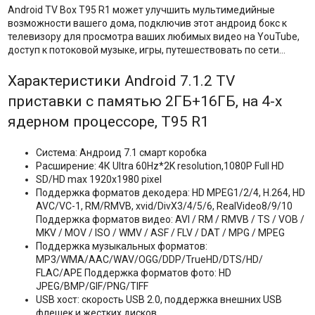
Android TV Box T95 R1 может улучшить мультимедийные
возможности вашего дома, подключив этот андроид бокс к
телевизору для просмотра ваших любимых видео на YouTube,
доступ к потоковой музыке, игры, путешествовать по сети…
Характеристики Android 7.1.2 TV
приставки с памятью 2ГБ+16ГБ, на 4-х
ядерном процессоре, T95 R1
Cистема: Андроид 7.1 смарт коробка
Расширение: 4К Ultra 60Hz*2K resolution,1080P Full HD
SD/HD max 1920x1980 pixel
Поддержка форматов декодера: HD MPEG1/2/4, H.264, HD
AVC/VC-1, RM/RMVB, xvid/DivX3/4/5/6, RealVideo8/9/10
Поддержка форматов видео: AVI / RM / RMVB / TS / VOB /
MKV / MOV / ISO / WMV / ASF / FLV / DAT / MPG / MPEG
Поддержка музыкальных форматов:
MP3/WMA/AAC/WAV/OGG/DDP/TrueHD/DTS/HD/
FLAC/APE Поддержка форматов фото: HD
JPEG/BMP/GIF/PNG/TIFF
USB хост: скорость USB 2.0, поддержка внешних USB
флешек и жестких дисков