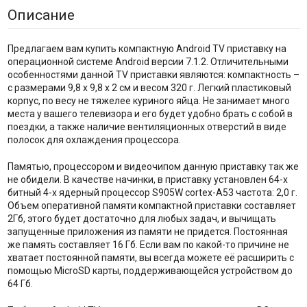
Описание
Предлагаем вам купить компактную Android TV приставку на
операционной системе Android версии 7.1.2. Отличительными
особенностями данной TV приставки являются: компактность –
с размерами 9,8 х 9,8 х 2 см и весом 320 г. Легкий пластиковый
корпус, по весу не тяжелее куриного яйца. Не занимает много
места у вашего телевизора и его будет удобно брать с собой в
поездки, а также наличие вентиляционных отверстий в виде
полосок для охлаждения процессора.
Памятью, процессором и видеочипом данную приставку так же
не обидели. В качестве начинки, в приставку установлен 64-х
битный 4-х ядерный процессор S905W cortex-A53 частота: 2,0 г.
Объем оперативной памяти компактной приставки составляет
2Гб, этого будет достаточно для любых задач, и вычищать
запущенные приложения из памяти не придется. Постоянная
же память составляет 16 Гб. Если вам по какой-то причине не
хватает постоянной памяти, вы всегда можете её расширить с
помощью MicroSD карты, поддерживающейся устройством до
64 Гб.