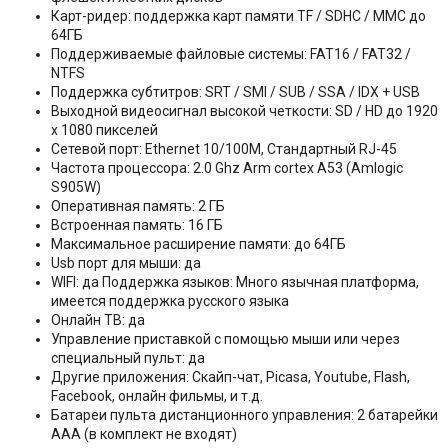
Карт-ридер: поддержка карт памяти TF / SDHC / MMC до
64ГБ
Поддерживаемые файловые системы: FAT16 / FAT32 /
NTFS
Поддержка субтитров: SRT / SMI / SUB / SSA / IDX + USB
Выходной видеосигнал высокой четкости: SD / HD до 1920
x 1080 пикселей
Сетевой порт: Ethernet 10/100M, Стандартный RJ-45
Частота процессора: 2.0 Ghz Arm cortex A53 (Amlogic
S905W)
Оперативная память: 2 ГБ
Встроенная память: 16 ГБ
Максимальное расширение памяти: до 64ГБ
Usb порт для мыши: да
WIFI: да Поддержка языков: Много язычная платформа,
имеется поддержка русского языка
Онлайн ТВ: да
Управление приставкой с помощью мыши или через
специальный пульт: да
Другие приложения: Скайп-чат, Picasa, Youtube, Flash,
Facebook, онлайн фильмы, и т.д.
Батареи пульта дистанционного управления: 2 батарейки
AAA (в комплект не входят)