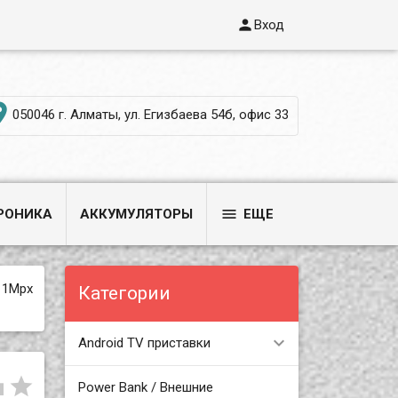

Вход

050046 г. Алматы, ул. Егизбаева 54б, офис 33

РОНИКА
АККУМУЛЯТОРЫ
ЕЩЕ
 1Mpx
Категории
Android TV приставки


Power Bank / Внешние