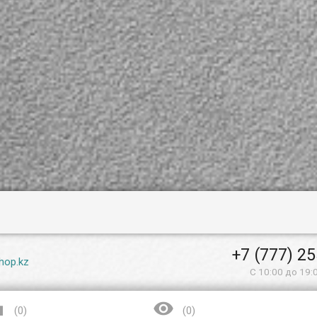
ластика, в
изготовлена из пластика,
ле, имеет
имеет сенсор CMOS с
типоразмером 1/3 и
3 и
разрешением 800 Tvl 960H.
Tvl 960H.
Светочувствительность
льность
сенсора (минимальная) -
льная) -
0,1 люкс. Имеются
ся
функции: AGC
(автоматическая
я
регулировка усиления) -
ения) -
предназначена для
для
улучшения качества
тва
изображения при
и
недостаточном или
или
чрезмерном освещении,
ещении,
AWB (автоматический
еский
баланс белого) - камера
- камера
самостоятельно
определяет тип освещения
 освещения
и подстраивается под
я под
него, 2 DNR
(двухуровневое
шумоподавление) -
) -
уменьшает уровень шума,
ень шума,
появляющегося на
на
изображении при
и
пониженной
+7 (777) 2
освещенности.
hop.kz
С 10:00 до 19:


(
0
)
(
0
)