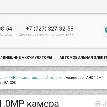
08-54
+7 (727) 327-82-58
WhatsApp
Доставка с налож. платежом по РК
 / ВНЕШНИЕ АККУМУЛЯТОРЫ
АВТОМОБИЛЬНАЯ ЭЛЕКТ
дения
/
AHD камеры видеонаблюдения
/
Аналоговая AHD 1.0MP
я, EA-303
1.0MP камера
