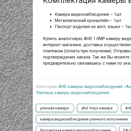
Комплектация камеры 
Камера видеонаблюдения – 1шт
Металлический кронштейн – 1шт
Паспорт изделия на англ. языке – 1ш
Купить аналоговую AHD 1.0MP камеру вид
интернет-магазине, доставка осуществляет
платежом (оплата при получении). Отправк
подтверждения заказа. Так же Вы можете п
предварительно связавшись с нами по ук
Категории:
AHD камеры видеонаблюдения
Ан
Уличные камеры видеонаблюдения
уличная камера
ahd 1mpx камера
AH
камера видеонаблюдения уличного исполнения
бюджетная камера видеонаблюдения
EA-