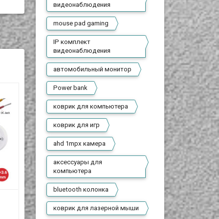
видеонаблюдения
mouse pad gaming
IP комплект
видеонаблюдения
автомобильный монитор
Power bank
коврик для компьютера
коврик для игр
ahd 1mpx камера
аксессуары для
компьютера
bluetooth колонка
Аналоговая AHD
Аналоговая AHD
коврик для лазерной мыши
1Mpx камера
1Mpx камера