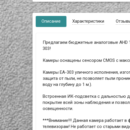
Описание
Характеристики
Отзыв
Предлагаем бюджетные аналоговые AHD 1
303!
Камеры оснащены сенсором CMOS с максим
Камеры EA-303 уличного исполнения, изго
защита от пыли, не позволяет пыли прони
воду на глубину до 1 м.).
Встроенная ИК-подсветка с дальностью д
покрытие всей зоны наблюдения и позвол
освещенности.
***Внимание!!! Данная камера работает в ф
телевизорам! Не работает со старыми ви