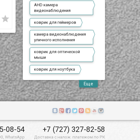
я
видеонаблюдения
видеонаблюдения
4 990 T
5 500 T
AHD камера
уличного
уличного
видеонаблюдения
4
исполнения, ADK-HD
исполнения, ADK-






коврик для геймеров
EA-604
533-75
камера видеонаблюдения
В наличии
В наличии
ые
уличного исполнения
Предлагаем бюджетные
Предлагаем аналоговые
ния
аналоговые AHD 1Mpx
AHD 1Mpx камеры
коврик для оптической
камеры видеонаблюдения
видеонаблюдения
мыши
уличного исполнения,
уличного исполнения,
модель ADK-HD EA-604!
модель ADK-533-75!
коврик для ноутбука
Еще
55-08-54
+7 (727) 327-82-58
00, WhatsApp
Доставка с налож. платежом по РК