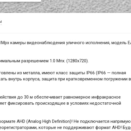
ы
Mpx камеры видеонаблюдения уличного исполнения, модель E
альным разрешением 1.0 Мпх. (1280x720).
товлены из металла, имеют класс защиты IP66 (IP66 — полная
кать внутрь корпуса, защита при кратковременном погружении в
ействия до 30 м обеспечивает равномерное инфракрасное
яет фиксировать происходящее в условиях недостаточной
ормате AHD (Analog High Definition)! Не подключается напрямую
деорегистраторами, которые не поддерживают формат AHD! Буд