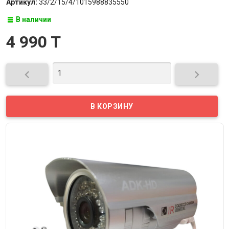
Артикул:
33/2/15/4/1015988835550
В наличии
4 990 T

