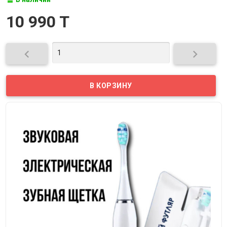
10 990 T

