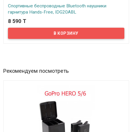
Спортивные беспроводные Bluetooth наушники
гарнитура Hands-Free, IDG20ABL
8 590 T
В наличии
Шикарный чистый звук, возможность слушать музыку, быть
мобильным и не привязанным к проводам, все это совмещают
спортивные беспроводные Bluetooth наушники IDG20ABL,
которые вы можете купить в нашем магазине.
Рекомендуем посмотреть