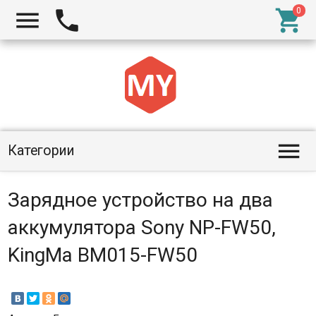




Категории
Зарядное устройство на два
аккумулятора Sony NP-FW50,
KingMa BM015-FW50