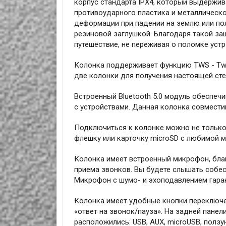
корпус стандарта IPX4, который выдержив
противоударного пластика и металлическ
деформации при падении на землю или пол
резиновой заглушкой. Благодаря такой защ
путешествие, не переживая о поломке устр
Колонка поддерживает функцию TWS - Twins
две колонки для получения настоящей сте
Встроенный Bluetooth 5.0 модуль обеспеч
с устройствами. Данная колонка совмести
Подключиться к колонке можно не только 
флешку или карточку microSD с любимой м
Колонка имеет встроенный микрофон, благ
приема звонков. Вы будете слышать собес
Микрофон с шумо- и эхоподавлением гаран
Колонка имеет удобные кнопки переключен
«ответ на звонок/пауза». На задней панел
расположились: USB, AUX, microUSB, полз