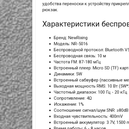
удобства переноски к устройству прикреп
рюкзак.
Характеристики беспро
Бренд: NewRixing
Модель: NR-5016
Беспроводной протокол: Bluetooth 
Беспроводная связь: 10 м
Частота FM: 87-180 мГц
Встроенный плеер: Micro SD (TF) кар
Динамики: 5W
Встроенный сабвуфер (пассивные ме
Выходная мощность RMS: 10 Вт (5W*
Частотный диапазон: 100 Гц - 20 кГц
Сопротивление: 4Ω
Искажение: 1%
Соотношение сигнал/шум SNR: ≥80dB
Входная чувствительность: 400mV
Встроенный аккумулятор: 3.7V, 1500
Время работы: 6 - 8 часов