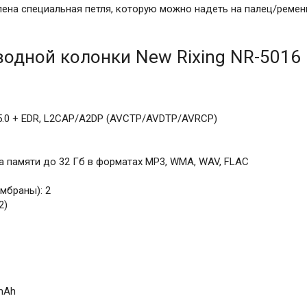
лена специальная петля, которую можно надеть на палец/ремен
водной колонки New Rixing NR-5016
V5.0 + EDR, L2CAP/A2DP (AVCTP/AVDTP/AVRCP)
та памяти до 32 Гб в форматах MP3, WMA, WAV, FLAC
мбраны): 2
2)
 mAh