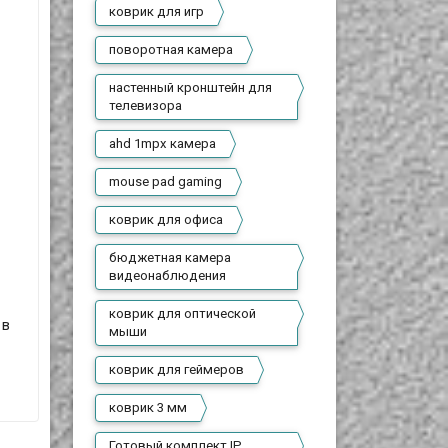
коврик для игр
поворотная камера
настенный кронштейн для
телевизора
ahd 1mpx камера
mouse pad gaming
коврик для офиса
бюджетная камера
видеонаблюдения
коврик для оптической
 в
мыши
коврик для геймеров
коврик 3 мм
Готовый комплект IP