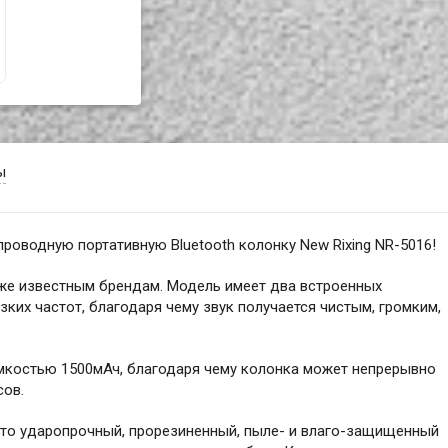
ы
оводную портативную Bluetooth колонку New Rixing NR-5016!
аже известным брендам. Модель имеет два встроенных
ких частот, благодаря чему звук получается чистым, громким,
мкостью 1500мАч, благодаря чему колонка может непрерывно
сов.
это ударопрочный, прорезиненный, пыле- и влаго-защищенный