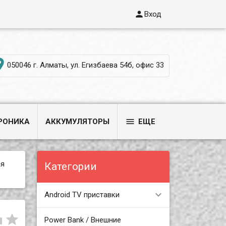

Вход

050046 г. Алматы, ул. Егизбаева 54б, офис 33

РОНИКА
АККУМУЛЯТОРЫ
ЕЩЕ
ая
Категории
Android TV приставки


Power Bank / Внешние