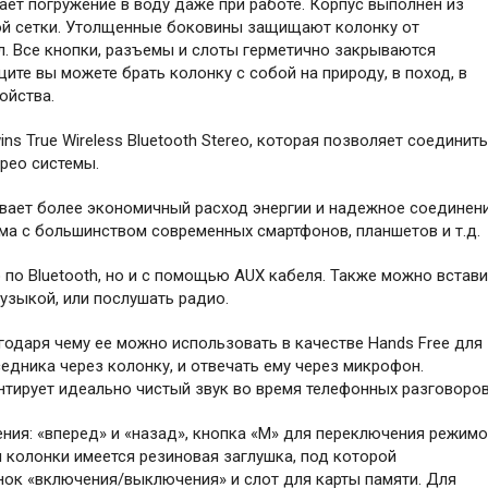
ает погружение в воду даже при работе. Корпус выполнен из
ой сетки. Утолщенные боковины защищают колонку от
. Все кнопки, разъемы и слоты герметично закрываются
ите вы можете брать колонку с собой на природу, в поход, в
ойства.
 True Wireless Bluetooth Stereo, которая позволяет соединить
рео системы.
ивает более экономичный расход энергии и надежное соединен
ма с большинством современных смартфонов, планшетов и т.д.
по Bluetooth, но и с помощью AUX кабеля. Также можно встави
узыкой, или послушать радио.
одаря чему ее можно использовать в качестве Hands Free для
едника через колонку, и отвечать ему через микрофон.
тирует идеально чистый звук во время телефонных разговоров
ия: «вперед» и «назад», кнопка «М» для переключения режимо
и колонки имеется резиновая заглушка, под которой
унок «включения/выключения» и слот для карты памяти. Для