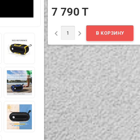
7 790 T

