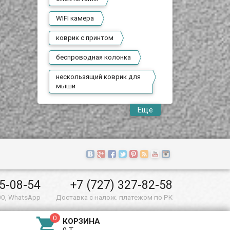
WIFI камера
коврик с принтом
беспроводная колонка
нескользящий коврик для
мыши
Еще
55-08-54
+7 (727) 327-82-58
00, WhatsApp
Доставка с налож. платежом по РК

КОРЗИНА