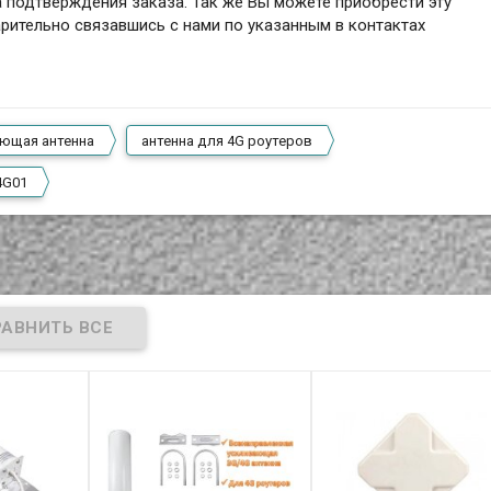
а подтверждения заказа. Так же Вы можете приобрести эту
арительно связавшись с нами по указанным в контактах
ющая антенна
антенна для 4G роутеров
4G01