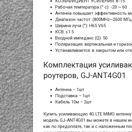
КОЭФФИЦИЕНТ УСИЛЕНИЯ: 8-15
Рабочая температура (° c): -20 ~ 60
Антенна повышает эффективность мо
Диапазон частот: (800MHz~2600 МГц
Ширина луча (°): H65 V65
КСВ: ≤1.5
Входной импеданс (Ω): 50
Поляризация: вертикальная и горизо
Устанавливается: в закрытом или от
Комплектация усиливаю
роутеров, GJ-ANT4G01
Антенна – 1шт
Подставка – 1шт
Кабель 10м – 2шт
Купить усиливающую 4G LTE MIMO антенну 
модель GJ-ANT4G01 вы можете в нашем инт
как по предоплате, так и с наложенным пл