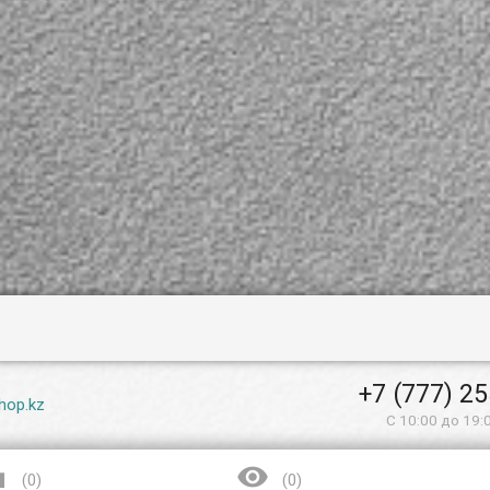
+7 (777) 2
hop.kz
С 10:00 до 19:


(
0
)
(
0
)