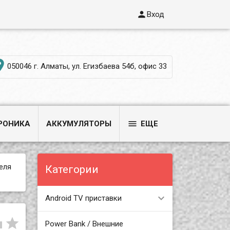

Вход

050046 г. Алматы, ул. Егизбаева 54б, офис 33

РОНИКА
АККУМУЛЯТОРЫ
ЕЩЕ
еля
Категории
Android TV приставки


Power Bank / Внешние