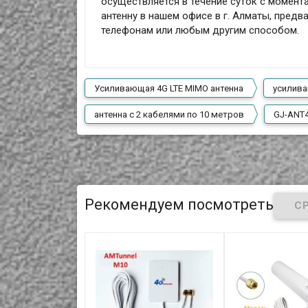
осуществляется в течение суток с момент
антенну в нашем офисе в г. Алматы, предв
телефонам или любым другим способом.
Усиливающая 4G LTE MIMO антенна
усилива
антенна с 2 кабелями по 10 метров
GJ-ANT
Рекомендуем посмотреть