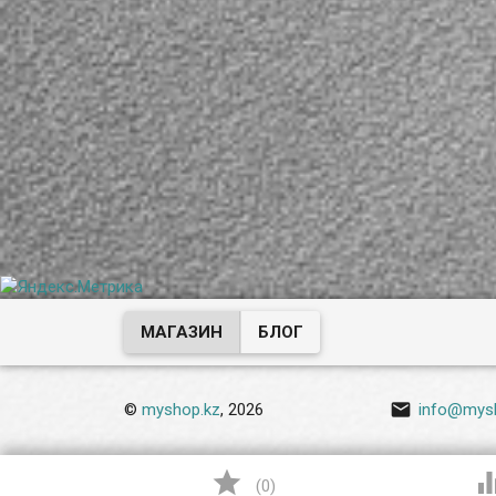
МАГАЗИН
БЛОГ

©
myshop.kz
, 2026
info@mys

(
0
)