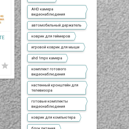
AHD камера
видеонаблюдения
автомобильный держатель
коврик для геймеров
TE
Усиливающая 4G LTE
антенна для 4G
игровой коврик для мыши
я
роутеров + 2 кабеля
14 500 T
по 10 метров c SMA
ahd 1mpx камера
коннекторами,




комплект готового
модель 10MW435
видеонаблюдения
В наличии
настенный кронштейн для
телевизора
Представляем вам
универсальную
усиливающую 4G LTE MIMO
готовые комплекты
ную
антенну, предназначенную
видеонаблюдения
G
для использования с 4G
модемами.
коврик для компьютера
блок питания