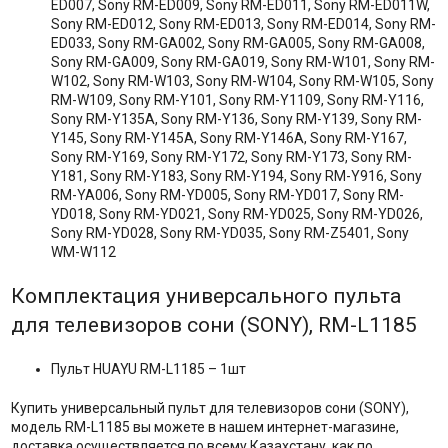
ED007, Sony RM-ED009, Sony RM-ED011, Sony RM-ED011W,
Sony RM-ED012, Sony RM-ED013, Sony RM-ED014, Sony RM-
ED033, Sony RM-GA002, Sony RM-GA005, Sony RM-GA008,
Sony RM-GA009, Sony RM-GA019, Sony RM-W101, Sony RM-
W102, Sony RM-W103, Sony RM-W104, Sony RM-W105, Sony
RM-W109, Sony RM-Y101, Sony RM-Y1109, Sony RM-Y116,
Sony RM-Y135А, Sony RM-Y136, Sony RM-Y139, Sony RM-
Y145, Sony RM-Y145А, Sony RM-Y146А, Sony RM-Y167,
Sony RM-Y169, Sony RM-Y172, Sony RM-Y173, Sony RM-
Y181, Sony RM-Y183, Sony RM-Y194, Sony RM-Y916, Sony
RM-YA006, Sony RM-YD005, Sony RM-YD017, Sony RM-
YD018, Sony RM-YD021, Sony RM-YD025, Sony RM-YD026,
Sony RM-YD028, Sony RM-YD035, Sony RM-Z5401, Sony
WM-W112
Комплектация универсального пульта
для телевизоров сони (SONY), RM-L1185
Пульт HUAYU RM-L1185 – 1шт
Купить универсальный пульт для телевизоров сони (SONY),
модель RM-L1185 вы можете в нашем интернет-магазине,
доставка осуществляется по всему Казахстану, как по