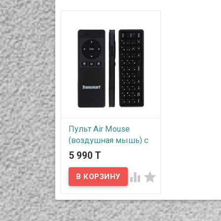
Пульт Air Mouse
(воздушная мышь) с
клавиатурой на
5 990 T
обратной стороне


В наличии
Новинка, пульт Air Mouse
(воздушная мышь) с
клавиатурой на обратной
стороне. Устройство