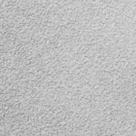
выполняет две функции
одновременно, выступая в
качестве воздушной
мыши и клавиатуры. В
пульт встроен гироскоп и
когда вы переворачиваете
его, функция мыши
отключается и
активируется клавиатура.
Перевернули обратно –
клавиатура...