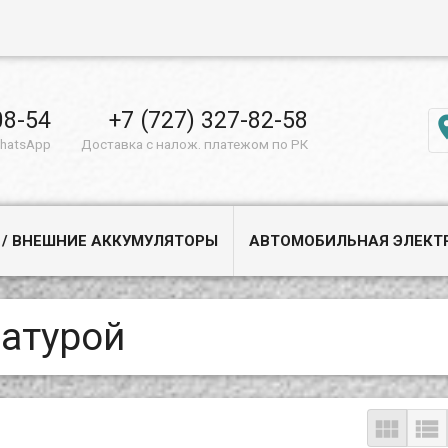
08-54
+7 (727) 327-82-58
WhatsApp
Доставка с налож. платежом по РК
 / ВНЕШНИЕ АККУМУЛЯТОРЫ
АВТОМОБИЛЬНАЯ ЭЛЕКТ
иатурой

