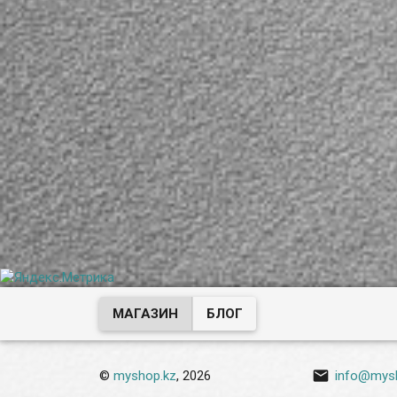
МАГАЗИН
БЛОГ

©
myshop.kz
, 2026
info@mys