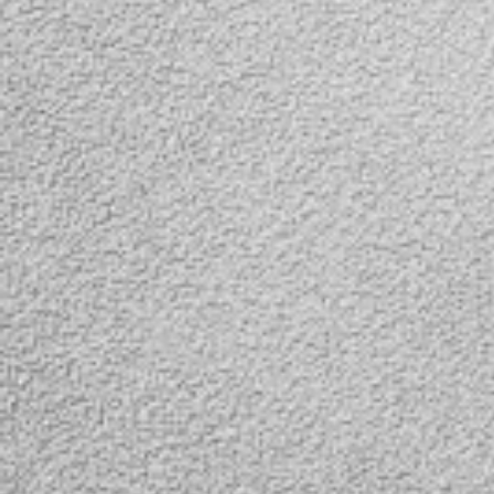
ID201A
В наличии
Заряжайся от любого
источника света с
помощью универсального
Power Bank на солнечных
батареях, который вы
можете купить в нашем
магазине. Этот стильный
гаджет не оставит
равнодушным особенно
любителей походов,
путешествий, рыбаков и
охотников. Ведь кроме
возможности зарядки от
солнечного света,
устройство имеет
большой, мощный led
фонарик, занимающий всю
боковую площадь Power
Bank-ка.....