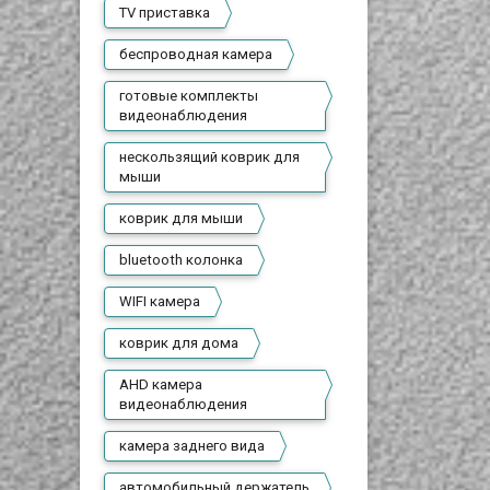
TV приставка
беспроводная камера
готовые комплекты
видеонаблюдения
нескользящий коврик для
мыши
коврик для мыши
bluetooth колонка
WIFI камера
коврик для дома
AHD камера
видеонаблюдения
камера заднего вида
автомобильный держатель