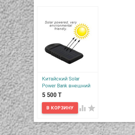
Китайский Solar
Power Bank внешний
аккумулятор с
5 500 T
солнечной батареей
и мощным LED


фонарем из 20 LED
диодов, с
заявленной
емкостью 20000mAh,