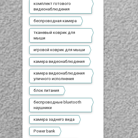
комплект готового
видеонаблюдения
беспроводная камера
тканевый коврик для
мыши
игровой коврик для мыши
камера видеонаблюдения
камера видеонаблюдения
уличного исполнения
блок питания
беспроводные bluetooth
наушники
камера заднего вида
Power bank