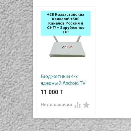
+28 Казахстанских
каналов! +500
Каналов Россия и
СНГ! + Зарубежное
ТВ!
Бюджетный 4-х
ядерный Android TV
Box с возможностью
11 000 T
подключения к
телевизорам старого


Нет в наличии
поколения, модель
AF-756S
Когда экрана смартфона