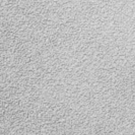
уже мало и хочется
просматривать страницы
интернет сайтов с
большого экрана своего
телевизора или просто
посмотреть фильм, на
помощь приходит Android
TV box модели AF-756S...