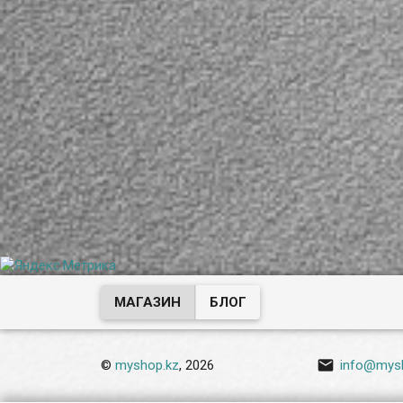
МАГАЗИН
БЛОГ

©
myshop.kz
, 2026
info@mys