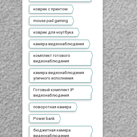
коврик с принтом
mouse pad gaming
коврик для ноутбука
камера видеонаблюдения
комплект готового
видеонаблюдения
камера видеонаблюдения
уличного исполнения
Готовый комплект IP
видеонаблюдения
поворотная камера
Power bank
бюджетная камера
видеонаблюдения