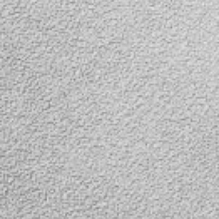
камеры заднего вида
уличного всепогодного
исполнения с ночной
инфракрасной подсветкой
OLCAM 904-2.4GHZ-HD-BAT.