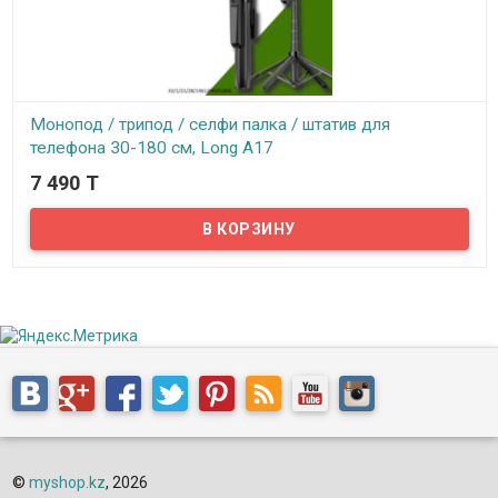
Монопод / трипод / селфи палка / штатив для
телефона 30-180 см, Long A17
7 490 T
В наличии
Универсальный штатив / трипод / селфи палка — это удобный
аксессуар, подходящий для смартфонов на андройде и IOS.
©
myshop.kz
, 2026