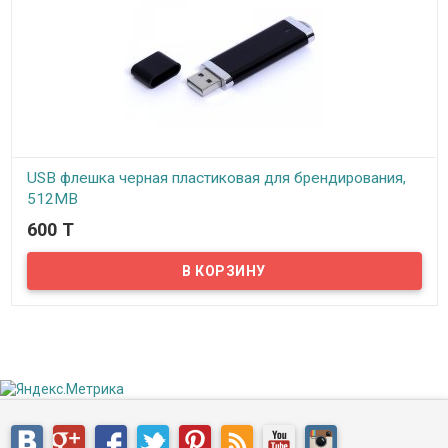
USB флешка черная пластиковая для брендирования,
512MB
600 T
В наличии
​Предлагаем вам купить USB флешку 512MB, которая всегда
будет под рукой как удобный инструмент для передачи данных.
Ваш логотип и контактная информация будут на виду, тем самым
привлекая к вам клиентов. Сегодня USB-флеш-накопители, в виду
своей оригинальности и многофункциональности, весьма
востребованы. Использование современных методов печати и
гравировки позволяет наносить стойкое к истиранию цветное
изображение на любой материал (пластик, стекло, металл).