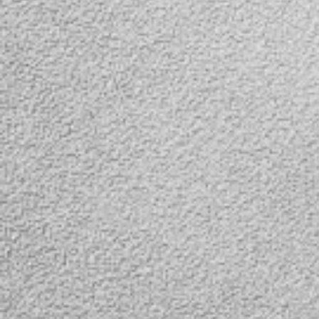
ID009/L409
В наличии
В наличии
Представляем 
вниманию авто
Представляем вашему
видеорегистрат
вниманию автомобильный
двумя (2) камер
видеорегистратор с
Вторая камера в
двумя (2) камерами.
как правило, ис
Вторая камера выносная,
в качестве кам
как правило, используется
заднего вида. В
в качестве камеры
поставки входит
заднего вида. В комплект
метровый видео
поставки входит 5
для подключени
метровый видеокабель
выносной камер
для подключения
видеорегистрат
выносной камеры к
прокладки кабе
видеорегистратору и
внутренней обш
прокладки кабеля под
автомобиля. Ви
внутренней обшивкой
выносной каме
автомобиля. Видеокабель
подключается в
выносной камеры
разъем на
подключается в AV
видеорегистрато
разъем на
кабель питания 
видеорегистраторе, а
камеры подключ
кабель питания выносной
задним ходовым
камеры подключается к
автомобиля. Та
задним ходовым огням
образом при вк
автомобиля. Таким
задней передач
образом при включении
включаются зад
задней передачи
ходовые огни и 
включаются задние
ними активирует
ходовые огни и вместе с
заднего вида. П