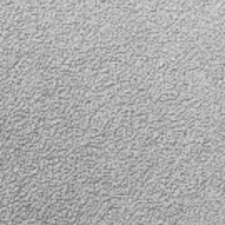
ними активируется камера
активации каме
заднего вида. При
вида, экран
активации камеры заднего
видеорегистрат
вида, экран
автоматически
видеорегистратора
переключается н
автоматически
переключается на нее.