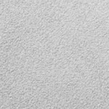
вашему
мобильный
ор с
ами.
ыносная,
пользуется
еры
 комплект
 5
кабель
я
ы к
ору и
ля под
ивкой
деокабель
ры
 AV
ре, а
выносной
ается к
 огням
ким
лючении
и
ние
вместе с
ся камера
ри