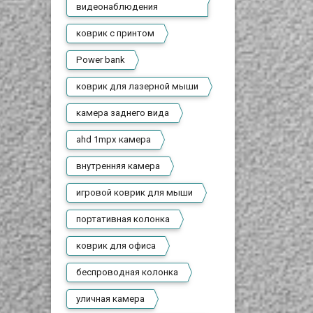
видеонаблюдения
коврик с принтом
Power bank
коврик для лазерной мыши
камера заднего вида
ahd 1mpx камера
внутренняя камера
игровой коврик для мыши
портативная колонка
коврик для офиса
беспроводная колонка
уличная камера