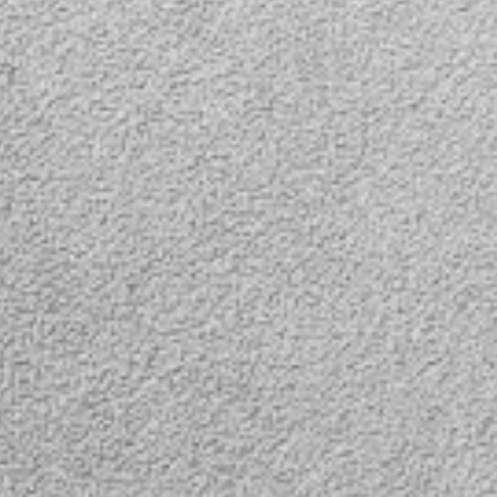
ры заднего
ора
а нее.