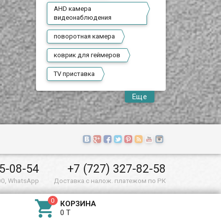
AHD камера
видеонаблюдения
поворотная камера
коврик для геймеров
TV приставка
Еще
55-08-54
+7 (727) 327-82-58
00, WhatsApp
Доставка с налож. платежом по РК

КОРЗИНА
0 T