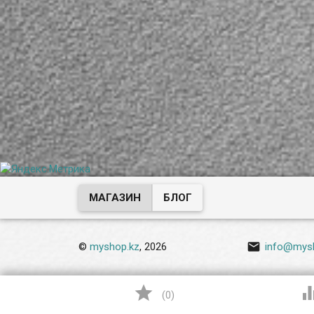
МАГАЗИН
БЛОГ

©
myshop.kz
, 2026
info@mys

(
0
)