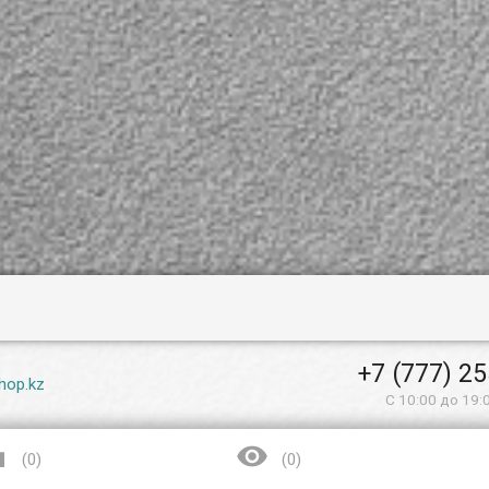
+7 (777) 2
hop.kz
С 10:00 до 19:


(
0
)
(
0
)