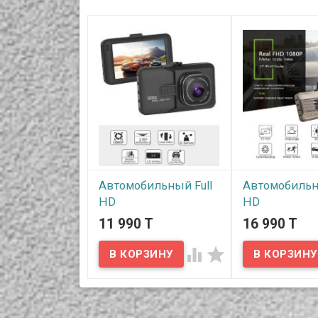
Автомобильный Full
Автомобильн
HD
HD
видеорегистратор,
видеорегистр
11 990 T
16 990 T
металлический
амолед диспл
корпус, 170 градусов,
градусов, мо


модель DVR-A28
DVR-T666G
В наличии
В наличии