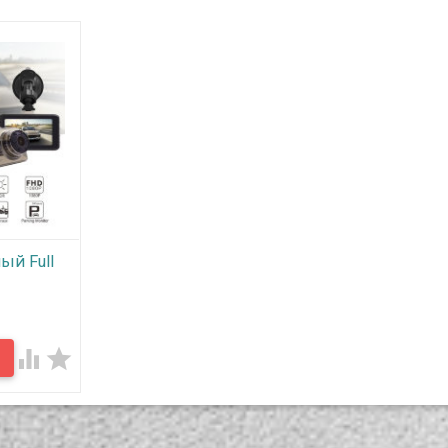
ый Full
атор,
ей, 170
дель

