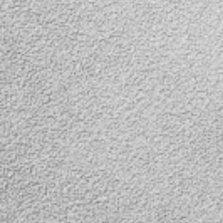
Предлагаем вам купить
Предлагаем вам
недорогой Full HD
недорогой Full H
автомобильный
автомобильный
видеорегистратор с
видеорегистрат
широким углом обзора
широким углом 
170 градусов, с датчиком
170 градусов, с
удара и датчиком
удара и датчико
движения. Регистратор
движения. Регис
выполнен в
выполнен в
металлическом корпусе, и
металлическом к
оснащен ярким 3.0"
оснащен ярким 3
дюймовым цветным
дюймовым цве
экраном.
экраном с 6 мо
инфракрасными
для ночной съем