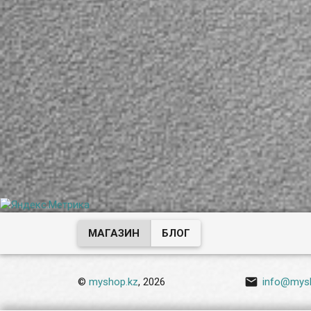
МАГАЗИН
БЛОГ

©
myshop.kz
, 2026
info@mys