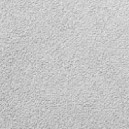
 купить
D
ор с
обзора
 датчиком
м
тратор
орпусе, и
.0"
тным
щными
 диодами
ки.