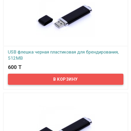
USB флешка черная пластиковая для брендирования,
512MB
600 T
В наличии
​Предлагаем вам купить USB флешку 512MB, которая всегда
будет под рукой как удобный инструмент для передачи данных.
Ваш логотип и контактная информация будут на виду, тем самым
привлекая к вам клиентов. Сегодня USB-флеш-накопители, в виду
своей оригинальности и многофункциональности, весьма
востребованы. Использование современных методов печати и
гравировки позволяет наносить стойкое к истиранию цветное
изображение на любой материал (пластик, стекло, металл).