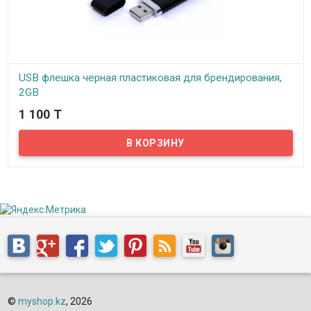
USB флешка черная пластиковая для брендирования,
2GB
1 100 T
В наличии
Предлагаем вам купить USB флешку 2GB, которая всегда будет
под рукой как удобный инструмент для передачи данных. Ваш
логотип и контактная информация будут на виду, тем самым
привлекая к вам клиентов. Сегодня USB-флеш-накопители, в виду
своей оригинальности и многофункциональности, весьма
востребованы. Использование современных методов печати и
гравировки позволяет наносить стойкое к истиранию цветное
изображение на любой материал (пластик, стекло, металл).
©
myshop.kz
, 2026