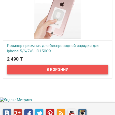
Ресивер приемник для беспроводной зарядки для
Iphone 5/6/7/8, ID15009
2 490 T
В наличии
Владельцам смартфонов от Apple, данное приобретение
позволит заряжать телефон по беспроводному методу. Этот
ресивер приемник, работающий по протоколу QI, позволит
вашему Iphone заряжаться без проводов и сохранит разъем
питания от износа. Приемник QI выглядит как небольшая тонкая
пластинка, с гибким шлейфом. Заставить ваш телефон
заряжаться без кабеля в действительности очень легко.