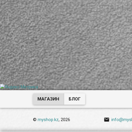
МАГАЗИН
БЛОГ

©
myshop.kz
, 2026
info@mys