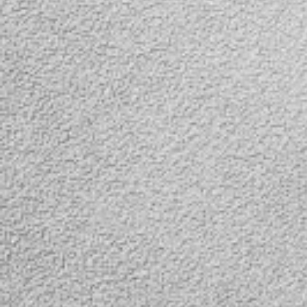
Предоставляем вашему
вниманию бюджетный
автомобильный
видеорегистратор с
поворотным откидным
дисплеем. Данная
особенность выделяет эту
модель
видеорегистратора среди
массы аналогичных
моделей. Удобство
ведения записи при
закрытом дисплее нельзя
переоценить. В закрытом
состоянии
видеорегистратор
практически не создает
помех видимости на
лобовом стекле. Так же
поворотный дисплей
можно разворачивать в
нужную сторону, не