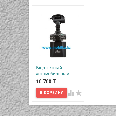
Бюджетный
автомобильный
видеорегистратор с
10 700 T
откидным
поворотным


дисплеем, ID330R
В наличии