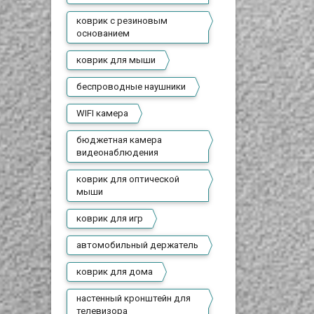
коврик с резиновым
основанием
коврик для мыши
беспроводные наушники
WIFI камера
бюджетная камера
видеонаблюдения
коврик для оптической
мыши
коврик для игр
автомобильный держатель
коврик для дома
настенный кронштейн для
телевизора