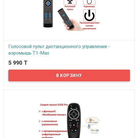
Голосовой пульт дистанционного управления -
аэромышь T1-Max
5 990 T
В наличии
Пульт дистанционного управления для ТВ-бокса, идущий в
комплекте с устройством, не всегда соответствует ожиданиям
покупателей. Производители всегда укомплектовывают
приставку наименее функциональным решением. Поэтому на
помощь приходит голосовой пульт дистанционного управления
T1-Max!