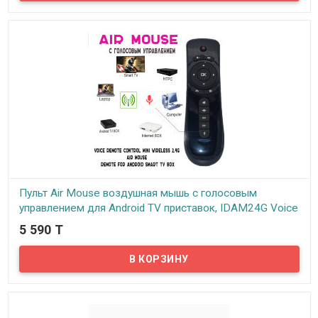
обратите ваше внимание на эту модель. Этот стильный пульт Air
Mouse принесет безусловное удобство, всем владельцам TV
приставок, работающих под управлением Android....
Пульт Air Mouse воздушная мышь с голосовым
управлением для Android TV приставок, IDAM24G Voice
5 590 T
В наличии
Предлагаем Вам купить пульт с голосовым управление для
приставок на Android. Если вы являетесь счастливым
обладателем Smart TV, Android TV и т.п., то спешим вас
обрадовать появлением незаменимого атрибута для вашего
устройства. Это усовершенствованный пульт Air mouse
(Воздушная мышка) IDAM24G Voice с функцией управления
голосом.....