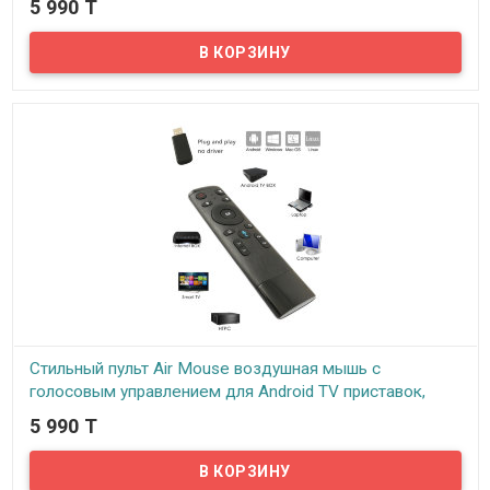
5 990 T
В наличии
Предлагаем Вам купить пульт с голосовым управлением для
приставок на Android. Если вы являетесь счастливым
обладателем Smart TV, Android TV и т.п., то спешим вас
обрадовать появлением незаменимого атрибута для вашего
устройства. Это усовершенствованный смарт пульт (Воздушная
мышка) модель G10S с функцией управления голосом. По сути,
устройство выполняет функцию беспроводной мыши,
оснащенной USB передатчиком, для управления различными
приставками, ноутбуками, проекторами и пк, базирующимися
практически на любых операционных системах.
Стильный пульт Air Mouse воздушная мышь с
голосовым управлением для Android TV приставок,
IDQ5M Voice
5 990 T
В наличии
Ищете где купить air mouse с голосовым управлением, тогда