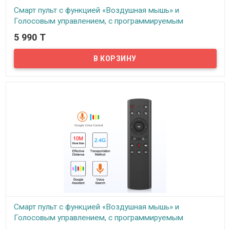
Смарт пульт с функцией «Воздушная мышь» и
Голосовым управлением, с программируемым
инфракрасным модулем, Модель L8STAR G10
5 990 T
В наличии
Предлагаем Вам купить пульт с голосовым управлением для
приставок на Android. Если вы являетесь счастливым
обладателем Smart TV, Android TV и т.п., то спешим вас
обрадовать появлением незаменимого атрибута для вашего
устройства. Это усовершенствованный смарт пульт (Воздушная
мышка) модель L8STAR G10 с функцией управления голосом. По
сути, устройство выполняет функцию беспроводной мыши,
оснащенной USB передатчиком, для управления различными
приставками, ноутбуками, проекторами и пк, базирующимися
практически на любых операционных системах.
Смарт пульт с функцией «Воздушная мышь» и
Голосовым управлением, с программируемым
инфракрасным модулем, Модель G10S