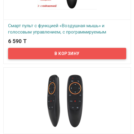
Смарт пульт с функцией «Воздушная мышь» и
голосовым управлением, с программируемым
инфракрасным модулем и подсветкой, Модель G10S
6 590 T
Pro
В наличии
Пульт дистанционного управления для ТВ-бокса, идущий в
комплекте с устройством, не всегда соответствует ожиданиям
покупателей. Производители всегда укомплектовывают
приставку наименее функциональным решением. Поэтому на
помощь приходит голосовой пульт дистанционного управления
G10S Pro!