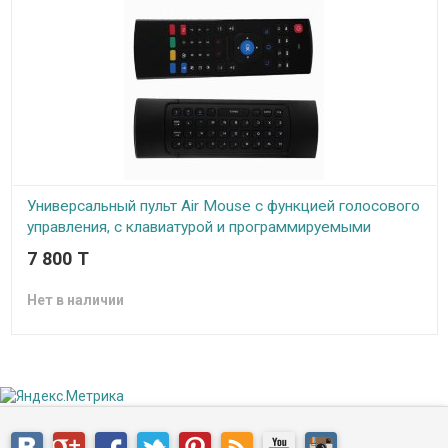
Универсальный пульт Air Mouse с функцией голосового
управления, с клавиатурой и программируемыми
кнопками для управления телевизором, MX3-V-
7 800 T
Universal
Нет в наличии
Универсальный пульт Air Mouse с функцией голосового
управления применяется для смарт приставок (Android TV Box),
смарт телевизоров, компьютеров на базе Windows, Mac OS и
Linux. Не требует установки дополнительных программ для своей
работы (Plug and Play). В пульт встроен гироскоп, благодаря
которому вы легко сможете управлять курсором мыши водя
пульт из стороны в сторону. Иначе эта функция называется Air
Mouse или воздушная мышь...