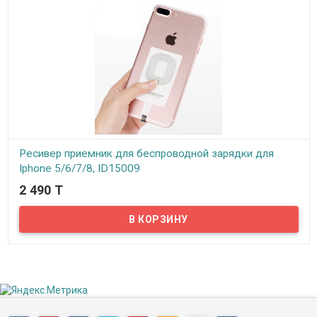
Ресивер приемник для беспроводной зарядки для
Iphone 5/6/7/8, ID15009
2 490 T
В наличии
Владельцам смартфонов от Apple, данное приобретение
позволит заряжать телефон по беспроводному методу. Этот
ресивер приемник, работающий по протоколу QI, позволит
вашему Iphone заряжаться без проводов и сохранит разъем
питания от износа. Приемник QI выглядит как небольшая тонкая
пластинка, с гибким шлейфом. Заставить ваш телефон
заряжаться без кабеля в действительности очень легко.