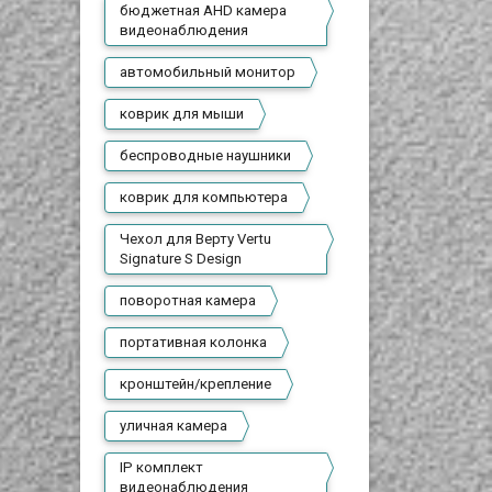
бюджетная AHD камера
видеонаблюдения
автомобильный монитор
коврик для мыши
беспроводные наушники
коврик для компьютера
Чехол для Верту Vertu
Signature S Design
поворотная камера
портативная колонка
кронштейн/крепление
уличная камера
IP комплект
видеонаблюдения