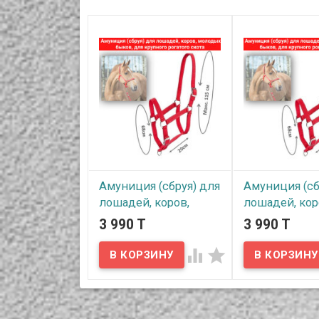
Амуниция (сбруя) для
Амуниция (сб
лошадей, коров,
лошадей, кор
молодых быков, для
молодых бык
3 990 T
3 990 T
крупного рогатого
крупного рог
скота
скота


В наличии
В наличии
Амуниция (сбруя)
Амуниция (сбруя
отличного качества с
отличного качес