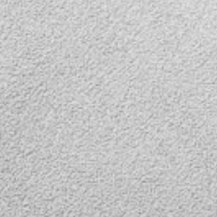
емешком.
регулируемым ремешком.