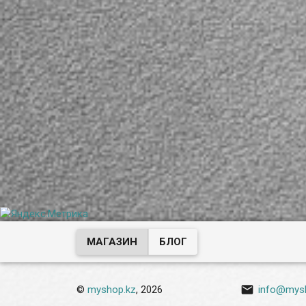
МАГАЗИН
БЛОГ

©
myshop.kz
, 2026
info@mys