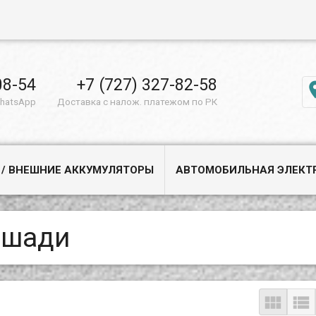
08-54
+7 (727) 327-82-58
WhatsApp
Доставка с налож. платежом по РК
 / ВНЕШНИЕ АККУМУЛЯТОРЫ
АВТОМОБИЛЬНАЯ ЭЛЕКТ
ошади

