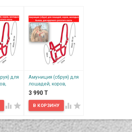
руя) для
Амуниция (сбруя) для
ов,
лошадей, коров,
ов, для
молодых быков, для
3 990 T
атого
крупного рогатого
скота




В наличии
)
Амуниция (сбруя)
тва с
отличного качества с