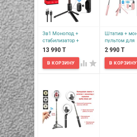
на который мож
установить фот
или экшн камеру
Аксессуар изгот
прочного алюми
сплава и abs-пла
удобен и практич
3в1 Монопод +
Штатив + мо
стабилизатор +
пультом для
штатив Gimbal
смартфона, Se
13 990 T
2 990 T
Stabilizer Q08 с
Stick R1
пультом ДУ


В наличии
В наличии
Предлагаем вам
прибрести устро
Стабилизатор для
в одном: монопо
смартфона Gimbal
штатив!
Stabilizer Q08 отлично
подойдет для блогеров и
тех, кто любит активно
снимать видео и фото в
движении.