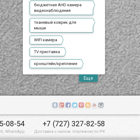
бюджетная AHD камера
видеонаблюдения
тканевый коврик для
мыши
WIFI камера
TV приставка
кронштейн/крепление
Еще
55-08-54
+7 (727) 327-82-58
00, WhatsApp
Доставка с налож. платежом по РК