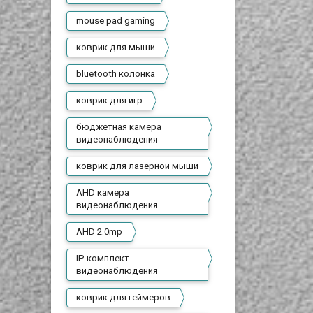
mouse pad gaming
коврик для мыши
bluetooth колонка
коврик для игр
бюджетная камера
видеонаблюдения
коврик для лазерной мыши
AHD камера
видеонаблюдения
AHD 2.0mp
IP комплект
видеонаблюдения
коврик для геймеров