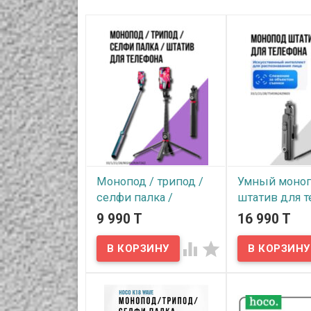
Монопод / трипод /
Умный моно
селфи палка /
штатив для 
штатив для телефона
/ селфи палк
9 990 T
16 990 T
P225 TK
функцией
отслеживани


В наличии
Q515TK
Монопод / трипод / селфи
палка / штатив для
В наличии
телефона P225 TK Super
Long Telescopic не займет