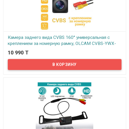
Камера заднего вида CVBS 160° универсальная с
креплением за номерную рамку, OLCAM CVBS-YWX-
212
10 990 T
В наличии
Универсальная камера OLCAM CVBS-YWX-212 представляет
собой устройство, состоящее из самой камеры заднего обзора
и кронштейна, с помощью которого осуществляется монтаж за
номерной знак. Таким образом крепление камеры прячется за
под номерную рамку.