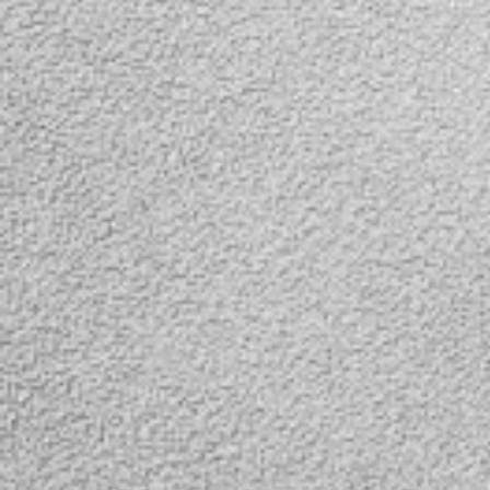
подставки для ноутбуков
призваны помочь штатной
системе охлаждения
справиться с жаркой
погодой без “синих
экранов” и зависаний.
Также они зачастую
бывают полезны
владельцам мощных
игровых ноутбуков,
штатный кулер у которых
под нагрузкой может быть
очень шумным.