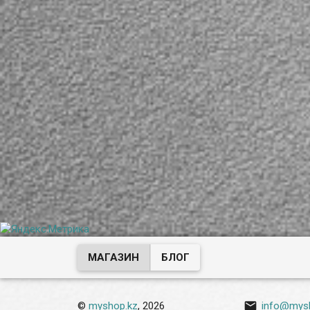
МАГАЗИН
БЛОГ

©
myshop.kz
, 2026
info@mys