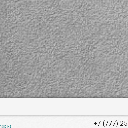
+7 (777) 2
hop.kz