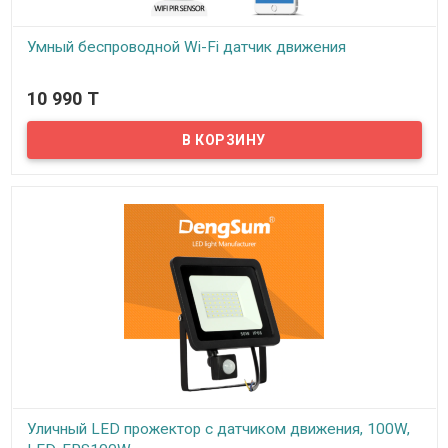
Умный беспроводной Wi-Fi датчик движения
В наличии
10 990 T
Компактный датчик легко крепится в любом месте и легко
настраивается. С помощью подключения его к сети Wi-Fi и
синхронизации с мобильным приложением «Smart Life/Tuya»,
пользователь всегда получит оповещение на свой смартфон,
где бы он не находился.
Уличный LED прожектор с датчиком движения, 100W,