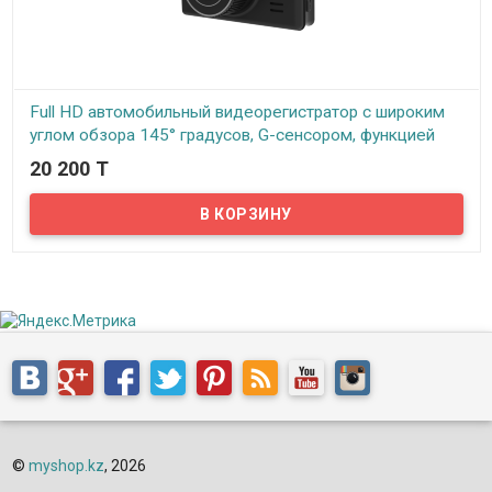
Full HD автомобильный видеорегистратор с широким
углом обзора 145° градусов, G-сенсором, функцией
SOS и датчиком движения, ID610AB
20 200 T
В наличии
Предлагаем вам купить видеорегистратор с реальным
разрешением Full HD 1920х1080 пикселей, и скоростью записи 30
кадров/сек, без интерполяции, с большим 2,7" дюймовым TFT
LCD дисплеем. Основными особенностями данного регистратора
являются: широкоугольный объектив 145° градусов по
диагонали, благодаря которому на записи помещается больше
дорожных объектов. Full HD автомобильный видеорегистратор
оснащен датчиком удара G-сенсор, который позволяет
защитить файлы, записанные в момент резкого торможения /
толчка / удара от перезаписи. Кнопка SOS (она же MENU) дает
возможность вручную защитить файлы от перезаписи. Так же
можно установить или снять защиту с файлов из режима
просмотра. Full HD регистратор оснащен датчиком движения, во
включенном состоянии автоматически запускает видеозапись
при обнаружении движения в кадре. Кнопка питания при
коротком нажатии позволяет включить либо отключить запись
звука во время видеосъемки.
©
myshop.kz
, 2026