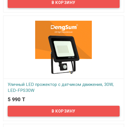
Предлагаем уличные LED светодиодные прожекторы мощностью
50W для освещения всевозможных участков территории.
Применяются в частных домах, на приусадебных участках, дачах,
других прилегающих территориях…
Уличный LED прожектор с датчиком движения, 30W,
LED-FPS30W
5 990 T
В наличии
Предлагаем уличные LED светодиодные прожекторы мощностью
30W для освещения всевозможных участков территории.
Применяются в частных домах, на приусадебных участках, дачах,
других прилегающих территориях…