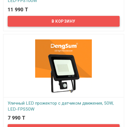
LED-FPS100W
11 990 T
В наличии
Предлагаем уличные LED светодиодные прожекторы мощностью
100W для освещения всевозможных участков территории.
Применяются в частных домах, на приусадебных участках, дачах,
других прилегающих территориях…
Уличный LED прожектор с датчиком движения, 50W,
LED-FPS50W
7 990 T
В наличии