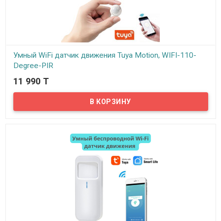
Умный WiFi датчик движения Tuya Motion, WIFI-110-
Degree-PIR
11 990 T
В наличии
Умный WiFi датчик позволит вам вовремя обнаружить движение
и принять меры (при необходимости). Имеет встроенный WiFi
модуль для удаленного оповещения о срабатывании с
возможностью интеграции в систему умный дом на платформе
Tuya Smart.