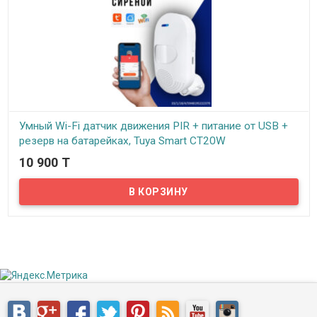
Умный Wi-Fi датчик движения PIR + питание от USB +
резерв на батарейках, Tuya Smart CT20W
10 900 T
В наличии
Надёжный и простой в использовании Wi-Fi датчик движения со
встроенной сигнализацией – идеальное решение для охраны
дома, офиса, гаража, склада и других помещений. Благодаря
встроенному PIR-сенсору устройство моментально реагирует на
движение и подаёт звуковой сигнал.