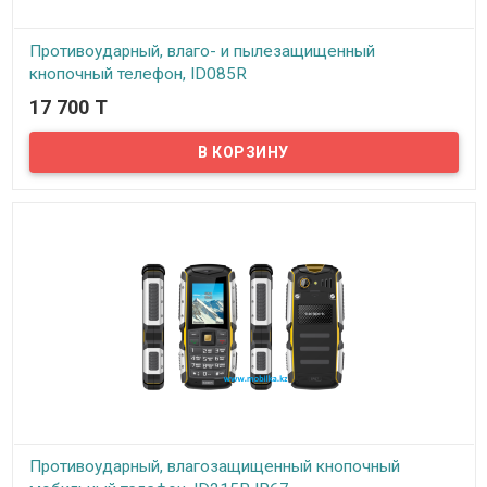
Противоударный, влаго- и пылезащищенный
кнопочный телефон, ID085R
17 700 T
В наличии
Предлагаем вашему вниманию недорогой противоударный,
влагозащищенный кнопочный телефон с поддержкой двух сим
карт обычного стандарта SIM. Данный телефон имеет защиту
класса IP67. Что это значит? Система классификации степени
защиты «IP» определяется международным стандартом IEC
60529. Эта система классифицирует степени защиты,
обеспечиваемые оболочками различных устройств (в нашем
случае телефона), от твердых предметов (таких, как пыль) и...
Противоударный, влагозащищенный кнопочный