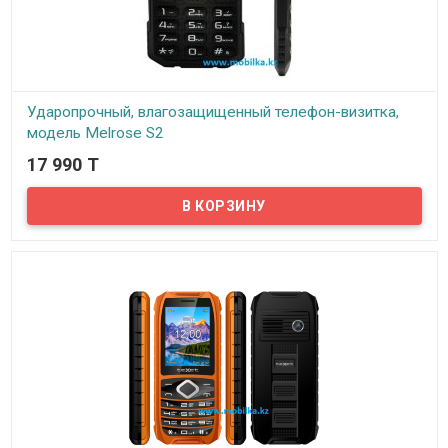
Ударопрочный, влагозащищенный телефон-визитка,
модель Melrose S2
17 990 T
В наличии
Предлагаем вашему вниманию новинку среди мини телефонов,
Melrose S2. Телефон по размеру как обычная банковская карта,
оснащен 1,7 дюймовым цветным дисплеем. Сим карта у данного
мини телефона одна, полноразмерная, телефон так же
поддерживает Micro SD карты памяти до 8Гб. Даже есть камера
0,3 мегапикселя. Данный ударопрочный мини телефон имеет
набор стандартных функций типа звонки, СМС, радио (наушники
в комплекте, радио использует...