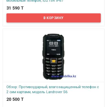
мобильный телефон, ID215R IP67
31 590 T
В наличии
Еще одна модель из серии противоударных, влагозащищенных
кнопочных телефонов, отличается стильным брутальным
дизайном с пластиковыми вставками по бокам имитирующими
металл, с прорезиненными выпуклостями для гашения силы
удара при падении. Телефон имеет стандарт защиты IP67. По
международной классификации «IP», первая цифра 6 означает
что телефон полностью пыленепроницаем, а вторая цифра 7
говорит о том что устройство...
Обзор: Противоударный, влагозащищенный телефон с
2 сим картами, модель Landrover S6
20 500 T
Предлагаем вашему вниманию противоударный,
влагозащищенный телефон Landrover S6. Это обычный телефон
со стандартным набором функций, количество сим карт – две,