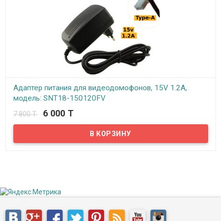
Адаптер питания для видеодомофонов, 15V 1.2A,
модель: SNT18-150120FV
6 000 T
7 800 T
В наличии
Представляем адаптер питания SNT18-150120FV предназначен
для обеспечения питанием видеодомофонов китайского
производства версии v70. Он выдает постоянное напряжение 15
вольт и ток 1,2 ампера…