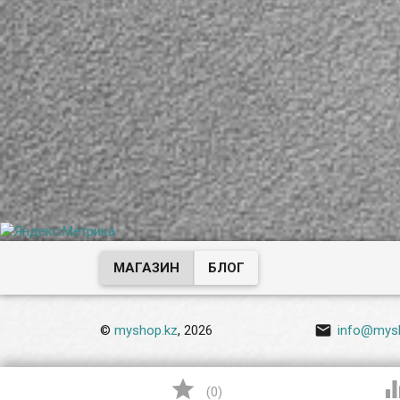
МАГАЗИН
БЛОГ

©
myshop.kz
, 2026
info@mys

(
0
)