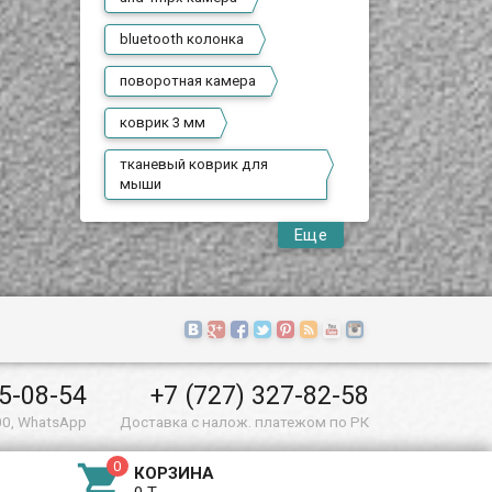
bluetooth колонка
поворотная камера
коврик 3 мм
тканевый коврик для
мыши
Еще
55-08-54
+7 (727) 327-82-58
00, WhatsApp
Доставка с налож. платежом по РК

КОРЗИНА