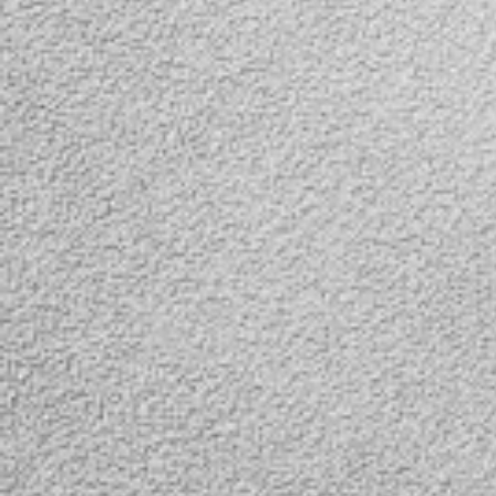
подсветкой для
подсветкой для
предметной сьемки.
предметной съе
Фотобокс позволяет
размер 40*40.
получить снимки со
студийным качеством,
используя смартфон и
простые настройки.
Применяется в
предметной съемке для
интернет-магазинов,
печатных рекламных
каталогов и т.д.