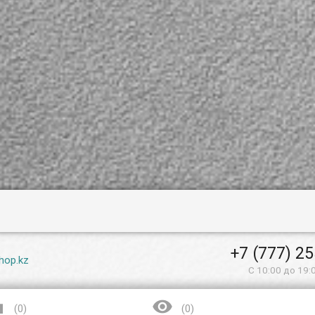
+7 (777) 2
hop.kz
С 10:00 до 19:


(
0
)
(
0
)