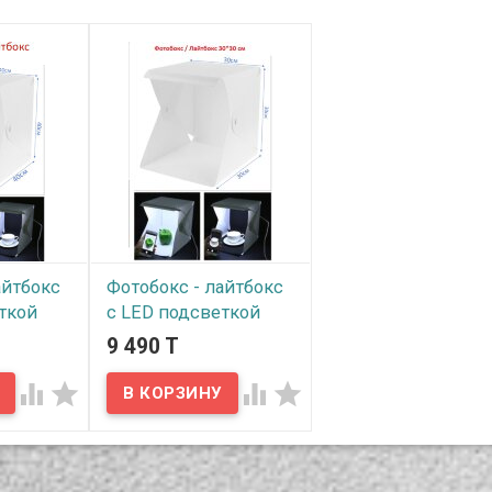
айтбокс
Фотобокс - лайтбокс
ткой
с LED подсветкой
ной
для предметной
9 490 T
размер
фотосьемки, размер
30*30




В наличии
обоксы -
Предлагаем фотобоксы -
лайтбоксы с LED