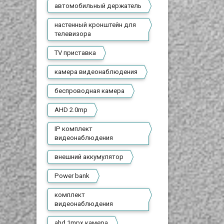
автомобильный держатель
настенный кронштейн для
телевизора
TV приставка
камера видеонаблюдения
беспроводная камера
AHD 2.0mp
IP комплект
видеонаблюдения
внешний аккумулятор
Power bank
комплект
видеонаблюдения
ahd 1mpx камера