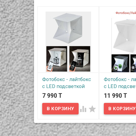
Фотобокс - лайтбокс
Фотобокс - л
с LED подсветкой
с LED подсве
для предметной
для предмет
7 990 T
11 990 T
фотосьемки, размер
фотосьемки, 
20*20
40*40


В наличии
В наличии
Предлагаем фотобоксы
Предлагаем фот
-лайтбоксы с LED
лайтбоксы с LED