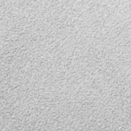
подсветкой для
мки,
предметной съемки,
размер 30*30.