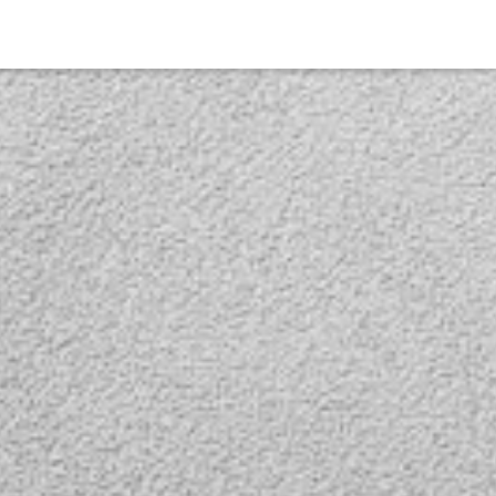
я. IP
е – это
ровое
вые IP
аблюдения
окой
нки,
передачи
 по одному
льность
сигнала
х
орителей.
кты очень
же и
 еще
лектами
льной
 установки
адение
авыками,
жет
 стену,
ить
т.