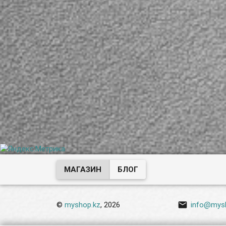
МАГАЗИН
БЛОГ

©
myshop.kz
, 2026
info@mys