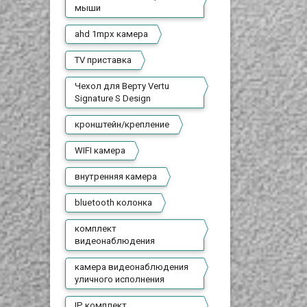
мыши
ahd 1mpx камера
TV приставка
Чехол для Верту Vertu
Signature S Design
кронштейн/крепление
WIFI камера
внутренняя камера
bluetooth колонка
комплект
видеонаблюдения
камера видеонаблюдения
уличного исполнения
IP комплект