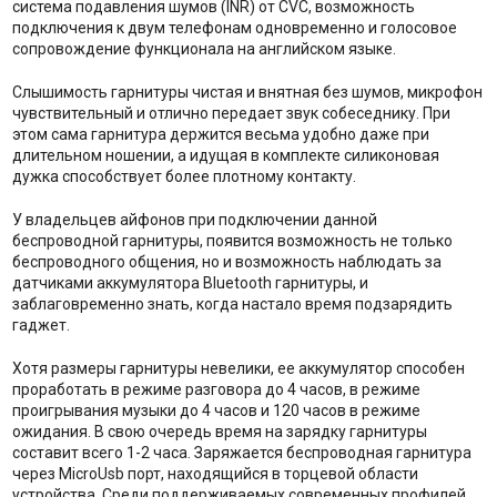
система подавления шумов (INR) от CVC, возможность
подключения к двум телефонам одновременно и голосовое
сопровождение функционала на английском языке.
Слышимость гарнитуры чистая и внятная без шумов, микрофон
чувствительный и отлично передает звук собеседнику. При
этом сама гарнитура держится весьма удобно даже при
длительном ношении, а идущая в комплекте силиконовая
дужка способствует более плотному контакту.
У владельцев айфонов при подключении данной
беспроводной гарнитуры, появится возможность не только
беспроводного общения, но и возможность наблюдать за
датчиками аккумулятора Bluetooth гарнитуры, и
заблаговременно знать, когда настало время подзарядить
гаджет.
Хотя размеры гарнитуры невелики, ее аккумулятор способен
проработать в режиме разговора до 4 часов, в режиме
проигрывания музыки до 4 часов и 120 часов в режиме
ожидания. В свою очередь время на зарядку гарнитуры
составит всего 1-2 часа. Заряжается беспроводная гарнитура
через MicroUsb порт, находящийся в торцевой области
устройства. Среди поддерживаемых современных профилей