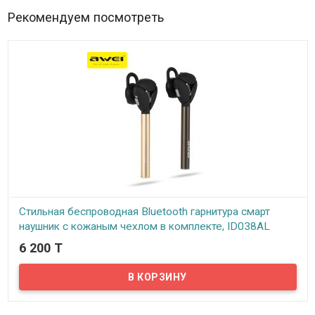
Рекомендуем посмотреть
Стильная беспроводная Bluetooth гарнитура смарт
наушник с кожаным чехлом в комплекте, ID038AL
6 200 T
В наличии
Удобная беспроводная Bluetooth гарнитура с изящным бизнес
дизайном, безусловно, понравиться как людям управляющим
автомобилем, так и деловому человеку, предпочитающему
раскрепощенное общение и свободные руки.