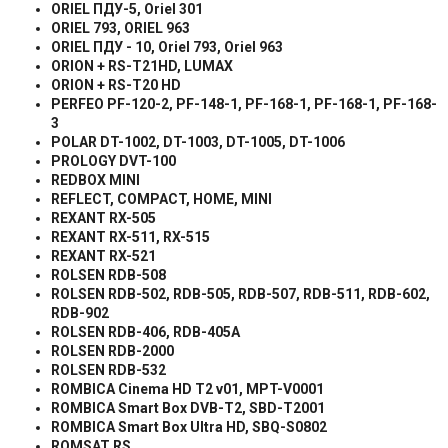
ORIEL
ПДУ
-5, Oriel 301
ORIEL 793, ORIEL 963
ORIEL
ПДУ
- 10, Oriel 793, Oriel 963
ORION + RS-T21HD, LUMAX
ORION + RS-T20 HD
PERFEO PF-120-2, PF-148-1, PF-168-1, PF-168-1, PF-168-
3
POLAR DT-1002, DT-1003, DT-1005, DT-1006
PROLOGY DVT-100
REDBOX MINI
REFLECT, COMPACT, HOME, MINI
REXANT RX-505
REXANT RX-511, RX-515
REXANT RX-521
ROLSEN RDB-508
ROLSEN RDB-502, RDB-505, RDB-507, RDB-511, RDB-602,
RDB-902
ROLSEN RDB-406, RDB-405A
ROLSEN RDB-2000
ROLSEN RDB-532
ROMBICA Cinema HD T2 v01, MPT-V0001
ROMBICA Smart Box DVB-T2, SBD-T2001
ROMBICA Smart Box Ultra HD, SBQ-S0802
ROMSAT RS