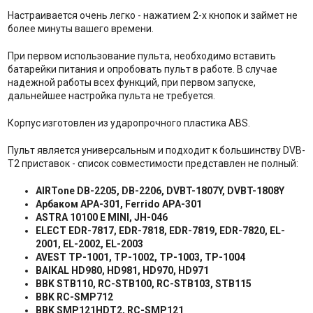
Настраивается очень легко - нажатием 2-х кнопок и займет не
более минуты вашего времени.
При первом использование пульта, необходимо вставить
батарейки питания и опробовать пульт в работе. В случае
надежной работы всех функций, при первом запуске,
дальнейшее настройка пульта не требуется.
Корпус изготовлен из ударопрочного пластика ABS.
Пульт является универсальным и подходит к большинству DVB-
T2 приставок - список совместимости представлен не полный:
AIRTone DB-2205, DB-2206, DVBT-1807Y, DVBT-1808Y
Арбаком
АРА
-301, Ferrido APA-301
ASTRA 10100 E MINI, JH-046
ELECT EDR-7817, EDR-7818, EDR-7819, EDR-7820, EL-
2001, EL-2002, EL-2003
AVEST TP-1001, TP-1002, TP-1003, TP-1004
BAIKAL HD980, HD981, HD970, HD971
BBK STB110, RC-STB100, RC-STB103, STB115
BBK RC-SMP712
BBK SMP121HDT2, RC-SMP121