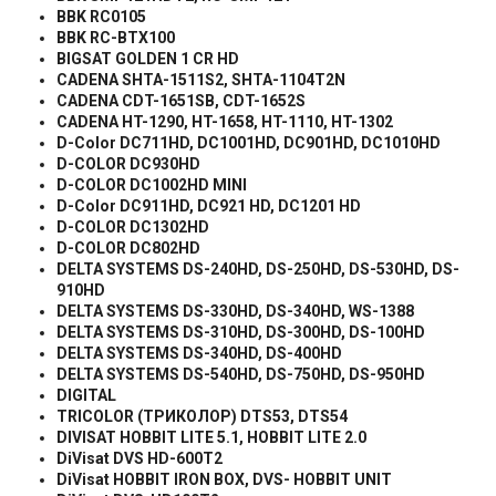
BBK RC0105
BBK RC-BTX100
BIGSAT GOLDEN 1 CR HD
CADENA SHTA-1511S2, SHTA-1104T2N
CADENA CDT-1651SB, CDT-1652S
CADENA HT-1290, HT-1658, HT-1110, HT-1302
D-Color DC711HD, DC1001HD, DC901HD, DC1010HD
D-COLOR DC930HD
D-COLOR DC1002HD MINI
D-Color DC911HD, DC921 HD, DC1201 HD
D-COLOR DC1302HD
D-COLOR DC802HD
DELTA SYSTEMS DS-240HD, DS-250HD, DS-530HD, DS-
910HD
DELTA SYSTEMS DS-330HD, DS-340HD, WS-1388
DELTA SYSTEMS DS-310HD, DS-300HD, DS-100HD
DELTA SYSTEMS DS-340HD, DS-400HD
DELTA SYSTEMS DS-540HD, DS-750HD, DS-950HD
DIGITAL
TRICOLOR (
ТРИКОЛОР
) DTS53, DTS54
DIVISAT HOBBIT LITE 5.1, HOBBIT LITE 2.0
DiVisat DVS HD-600T2
DiVisat HOBBIT IRON BOX, DVS- HOBBIT UNIT