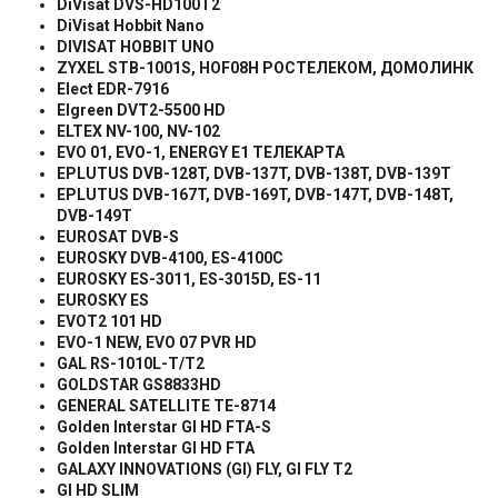
DiVisat DVS-HD100T2
DiVisat Hobbit Nano
DIVISAT HOBBIT UNO
ZYXEL
STB
-1001
S
,
HOF
08
H
РОСТЕЛЕКОМ, ДОМОЛИНК
Elect EDR-7916
Elgreen DVT2-5500 HD
ELTEX NV-100, NV-102
EVO 01, EVO-1, ENERGY E1
ТЕЛЕКАРТА
EPLUTUS DVB-128T, DVB-137T, DVB-138T, DVB-139T
EPLUTUS DVB-167T, DVB-169T, DVB-147T, DVB-148T,
DVB-149T
EUROSAT DVB-S
EUROSKY DVB-4100, ES-4100C
EUROSKY ES-3011, ES-3015D, ES-11
EUROSKY ES
EVOT2 101 HD
EVO-1 NEW, EVO 07 PVR HD
GAL RS-1010L-T/T2
GOLDSTAR GS8833HD
GENERAL SATELLITE TE-8714
Golden Interstar GI HD FTA-S
Golden Interstar GI HD FTA
GALAXY INNOVATIONS (GI) FLY, GI FLY T2
GI HD SLIM