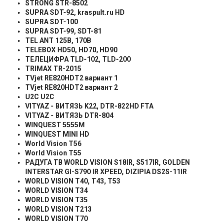
STRONG STR-8502
SUPRA SDT-92, kraspult.ru HD
SUPRA SDT-100
SUPRA SDT-99, SDT-81
TEL ANT 125B, 170B
TELEBOX HD50, HD70, HD90
ТЕЛЕЦИФРА TLD-102, TLD-200
TRIMAX TR-2015
TVjet RE820HDT2 вариант 1
TVjet RE820HDT2 вариант 2
U2C U2C
VITYAZ - ВИТЯЗЬ K22, DTR-822HD FTA
VITYAZ -
ВИТЯЗЬ
DTR-804
WINQUEST 5555M
WINQUEST MINI HD
World Vision T56
World Vision T55
РАДУГА
ТВ
WORLD VISION S18IR, S517IR, GOLDEN
INTERSTAR GI-S790 IR XPEED, DIZIPIA DS2S-11IR
WORLD VISION T40, T43, T53
WORLD VISION T34
WORLD VISION T35
WORLD VISION T213
WORLD VISION T70