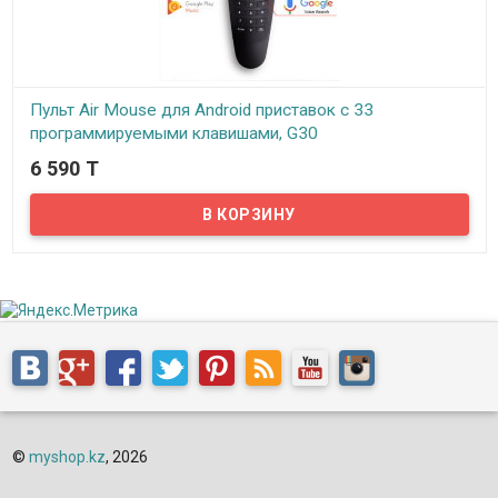
Пульт Air Mouse для Android приставок с 33
программируемыми клавишами, G30
6 590 T
В наличии
При использовании Smart TV, Android TV и т.п., самым удобным
вариантом будет приобретение Пульта Air Mouse (Воздушная
мышь) G30, который представляет собой подобие беспроводной
мыши с USB передатчиком, для управления приставками, пк,
ноутбуками, планшетами и проекторами на разных операционных
системах...
©
myshop.kz
, 2026