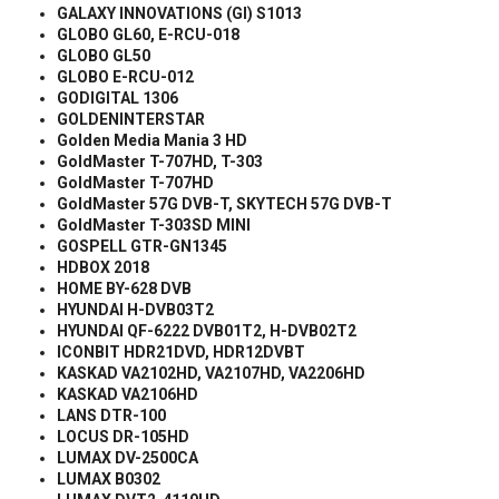
GALAXY INNOVATIONS (GI) S1013
GLOBO GL60, E-RCU-018
GLOBO GL50
GLOBO E-RCU-012
GODIGITAL 1306
GOLDENINTERSTAR
Golden Media Mania 3 HD
GoldMaster T-707HD, T-303
GoldMaster T-707HD
GoldMaster 57G DVB-T, SKYTECH 57G DVB-T
GoldMaster T-303SD MINI
GOSPELL GTR-GN1345
HDBOX 2018
HOME BY-628 DVB
HYUNDAI H-DVB03T2
HYUNDAI QF-6222 DVB01T2, H-DVB02T2
ICONBIT HDR21DVD, HDR12DVBT
KASKAD VA2102HD, VA2107HD, VA2206HD
KASKAD VA2106HD
LANS DTR-100
LOCUS DR-105HD
LUMAX DV-2500CA
LUMAX B0302