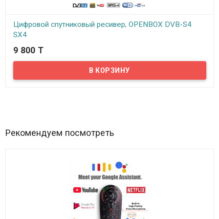
Цифровой спутниковый ресивер, OPENBOX DVB-S4
SX4
9 800 T
В наличии
Представляем вам недорогой спутниковый ресивер OPENBOX
DVB- S4 SX4. Ресивер способен принимать кодированные и
открытые каналы со спутника в стандартном SD и высоком HD
разрешении, преобразовывать и выводить картинку с
разрешением до 1080p, как на современные Full HD LCD/LED
телевизоры, так и на модели телевизоров предыдущих
поколений, в том числе и с ЭЛТ...
Рекомендуем посмотреть