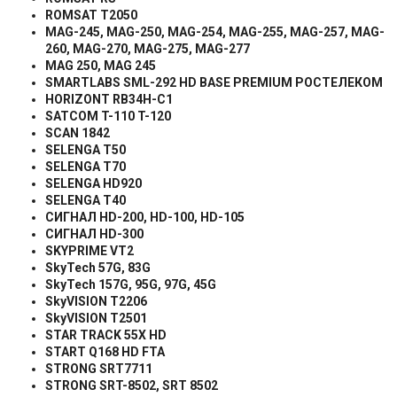
ROMSAT T2050
MAG-245, MAG-250, MAG-254, MAG-255, MAG-257, MAG-
260, MAG-270, MAG-275, MAG-277
MAG 250, MAG 245
SMARTLABS SML-292 HD BASE PREMIUM
РОСТЕЛЕКОМ
HORIZONT RB34H-C1
SATCOM T-110 T-120
SCAN 1842
SELENGA T50
SELENGA T70
SELENGA HD920
SELENGA T40
СИГНАЛ
HD-200, HD-100, HD-105
СИГНАЛ
HD-300
SKYPRIME VT2
SkyTech 57G, 83G
SkyTech 157G, 95G, 97G, 45G
SkyVISION T2206
SkyVISION T2501
STAR TRACK 55X HD
START Q168 HD FTA
STRONG SRT7711
STRONG SRT-8502, SRT 8502