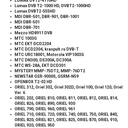
LUMAX DVT2-4110HD
Lumax DVB T2-1000 HD, DVBT2-1000HD
Lumax DVBT2-555HD
MDI DBR-501, DBR-901, DBR-1001
MDI DBR-501
MDI DBR-701
Mezzo HD8911 DVB
МТС
1003G
МТС
EKT DCD2204
MTC DCD2304, kraspult.ru DVB-T
МТС
URC18001, Motorola VIP1003G
MTC DN300, DS300A, DC300A
MTC WS-28A, EKT DCD301
MYSTERY MMP-75DT2, MMP-76DT2
NEWSTAR GSR-9000S, GSRM-N59
OPENBOX T2-02 HD
ORIEL 312, Oriel 302, Oriel 302D, Oriel 100, Oriel 120, Oriel
Ver. 6
ORIEL 202, ORIEL 810, ORIEL 811, ORIEL 812, ORIEL 814,
ORIEL 826, ORIEL 890, ORIEL 930
ORIEL 790, ORIEL 960, ORIEL 961
ORIEL 710, ORIEL 720, ORIEL 740, ORIEL 750, ORIEL 840,
ORIEL 820, ORIEL 821, ORIEL 825, ORIEL 870, ORIEL 910,
ORIEL 920, ORIEL 950