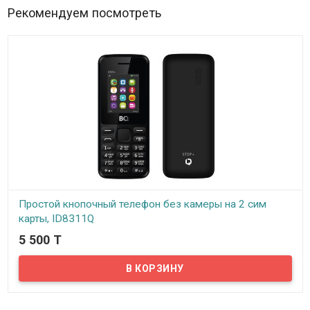
Рекомендуем посмотреть
Простой кнопочный телефон без камеры на 2 сим
карты, ID8311Q
5 500 T
В наличии
Представляем вашему вниманию простой кнопочный телефон
без камеры. Отлично подойдет для работников государственных
органов. Телефон имеется в двух расцветках, черный и белый.
Корпус телефона выполнен из матового пластика, кнопки
клавиатуры выполнены из софт тач пластика, на клавиатуре
русская и английская раскладки. Телефон оснащен двумя