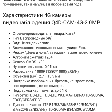
помещении, так и на улице в любое время года.
Характеристики 4G камеры
видеонаблюдения Q4D-CAM-4G-2.0MP
Страна-производитель товара: Китай
Тип: Беспроводные (4G)
Вид: Цилиндрические
Возможность использования на улице: Есть
Режим "День и ночь": автоматическое переключение
Алгоритм сжатия: H.264
Сенсор: CMOS 1/3 "
Чувствительность: 0.01Lux
Разрешение: 1080P (1280*1080)(2.0MP)
Объектив (мм): 2.7 – 13.5 мм
Настройка изображения: Яркость, контрастность,
насыщенность, сенситометрия
Поддержка карт памяти: до 64Гб
Тип сети: FDD-LTE, TDD-LTE, WCDMA/HSDPA/TD-SCDMA,
EDGE/GPRS/EDGE
Диапазон частот: LTE B1/B3/B8/B38/B39/B40/B41(
B7/B20/B28/B2/B4/), TD-SCDMA B34/B39, WCDMA