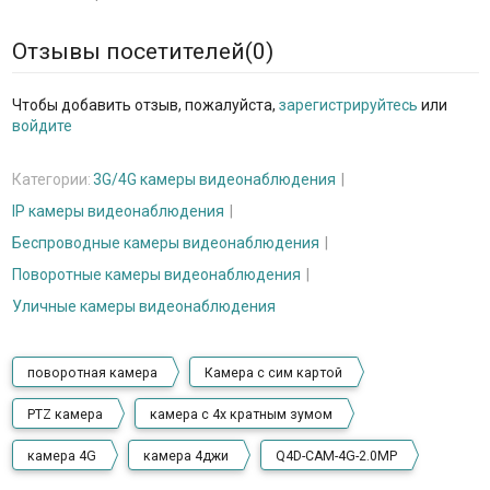
Отзывы посетителей(
0
)
Чтобы добавить отзыв, пожалуйста,
зарегистрируйтесь
или
войдите
Категории:
3G/4G камеры видеонаблюдения
IP камеры видеонаблюдения
Беспроводные камеры видеонаблюдения
Поворотные камеры видеонаблюдения
Уличные камеры видеонаблюдения
поворотная камера
Камера с сим картой
PTZ камера
камера с 4х кратным зумом
камера 4G
камера 4джи
Q4D-CAM-4G-2.0MP