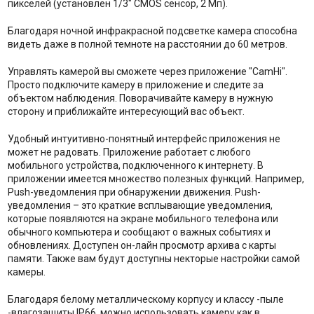
пикселей (установлен 1/3" CMOS сенсор, 2 Мп).
Благодаря ночной инфракрасной подсветке камера способна
видеть даже в полной темноте на расстоянии до 60 метров.
Управлять камерой вы сможете через приложение "CamHi".
Просто подключите камеру в приложение и следите за
объектом наблюдения. Поворачивайте камеру в нужную
сторону и приближайте интересующий вас объект.
Удобный интуитивно-понятный интерфейс приложения не
может не радовать. Приложение работает с любого
мобильного устройства, подключенного к интернету. В
приложении имеется множество полезных функций. Например,
Push-уведомления при обнаружении движения. Push-
уведомления – это краткие всплывающие уведомления,
которые появляются на экране мобильного телефона или
обычного компьютера и сообщают о важных событиях и
обновлениях. Доступен он-лайн просмотр архива с карты
памяти. Также вам будут доступны некторые настройки самой
камеры.
Благодаря белому металлическому корпусу и классу -пыле
-влагозащиты IP66, можно использовать камеру как в