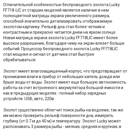
Отличительной особенностью беспроводного эхолота Lucky
FF718-LIC от старших моделей является наличие в нем
полноцветной матрицы экрана увеличенного размера,
способной значительно детализировать отображаемую
эхолотом картинку. Рельеф дна стал более четким и
контрастным и прекрасно читается днем на ярком солнце.
Новая матрица экрана эхолота Lucky FF718LIC имеет более
высокое разрешение, благодаря чему на экран влезет больше
событий. Процессор беспроводного эхолота Lucky FF718LIC
стал мощнее и сигнал от датчика стал быстрее
обрабатываться.
Эхолот имеет влагозащищенный корпус, что предотвращает от
проникания влаги в прибор от небольших капель дождя или
брызг воды от воды. Эхолот имеет еще большую автономность
работы за счет встроенного аккумулятора большой емкости и
как в предыдущих моделях - полный набор зарядных
устройств: USB, авто, 220в.
Эхолот существенно облегчит поиск рыбы на водоеме, так же
им можно проверить рельеф поверхности дна, измерить
глубину (от 0.7 м до 40 м) и температуру. Эхолот Lucky может
распознавать 3 размера рыбы - мелкая, средняя и крупная, в