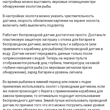
настройках можно выставить звуковые оповещения при
обнаружении эхолотом рыбы.
В настройках эхолота можно указать чувствительность
датчика, скорость обновления картинки на экране эхолота,
включить либо выключить подсветку.
Работает беспроводной датчик достаточно просто. Достаньте
пластиковую защитную заглушку с отсека для батареи в
беспроводном датчике, включите пульт и забросьте (или
привяжите к кораблику для рыбалки) беспроводной датчик в
воду. Датчик начнет передавать данные только после
соприкосновения с водой. Теперь на экране пульта
отображаются рельеф дна, глубина, температура, на какой
глубине находится рыба (со звуковым сигналом при их
обнаружении), заряд батареи и уровень сигнала.
Во время рыбалки в зимний период или ловли с лодки
приемлемо использовать эхолот с проводным датчиком, если
же ловля происходит с берега с применением кораблика для
завоза прикормки, то оптимально подходит использование
беспроводного датчика. Зимой лучше использовать проводной
датчик по причине того что его можно погрузить ниже уровня
льда, таким образом луч датчика не будет цеплять за края