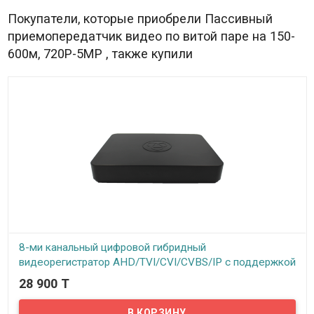
Покупатели, которые приобрели Пассивный
приемопередатчик видео по витой паре на 150-
600м, 720Р-5MP , также купили
8-ми канальный цифровой гибридный
видеорегистратор AHD/TVI/CVI/CVBS/IP с поддержкой
1 HDD до 8Tb, модель VHVR-6708 (rev 1.0 1HDD)
28 900 T
В наличии