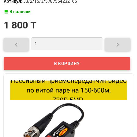
Артикул:
33/2/15/3/5787554232166
В наличии
1 800 T

