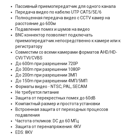
Пассивный приемопередатчик для одного канала
Передача видео по кабелю UTP CAT5/5E/6
Полноценная передача видео с CCTV камер на
расстояние до 600м
Подавление помех и шумов на видео
BNC коннектор позволяет подключать
приемопередатчик непосредственно к камере или к
регистратору
Совместим со всеми камерами форматов AHD/HD-
CVI/TVI/CVBS
До 600m при разрешении 720P
До 300m при разрешении 1080P
До 200m при разрешении 3МП
До 150m при разрешении 4МП/5МП
Форматы видео - NTSC, PAL, SECAM
Не требуется питание
Защита от перекрестных помех до 60dB
Компактный размер и простота установки
Встроенная защита от переходных процессов
подавления
Частота откликов: DC до 60 МГц
Защита от перенапряжения: 4KV
EDS: 8KV