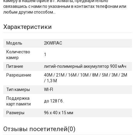
камеру в нашем офисе в г. Алматы, предварительно
связавшись с нами по указанным в контактах телефонам или
любым другим способом…
Характеристики
Модель
2KWIFIAC
Количество
1
камер
Питание
литий-полимерный аккумулятор 900 мАч
Разрешение
40М / 21М / 16М / 10М / 8М / 5М / 3М / 2М
/ 1,3 М
Тип камеры
WI-FI
Поддержка
до 128 Гб.
карт памяти
Размеры
96 х 40 х 15 мм
Отзывы посетителей(
0
)