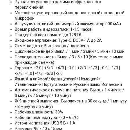
Ручная регулировка режима инфракрасного
переключения
Микрофон: универсальный конденсаторный встроенный
микрофон
Аккумулятор: литий-полимерный аккумулятор 900 мАч
Время работы видеозаписи: 1-1.5 часов.
Поддержка карт памяти: до 128 Гб.
Входное напряжение: Type-C, DC5V-1A до 2A
Отметка даты: Выключена / включена
Циклическое видео: Выкл. / 1 мин / 3 мин / 5 мин / 10 мин
Последовательность: Выкл. / 3 / 5 / 10 (Качество снимка
при каждой съемке)
Exposure: +2.0 | +5/3 | +4/3 | +1.0 | +2/3 | +1/3 | +0.0 | -1/3 |
-2/3 | -1.0 | -4/3 | -5/3 | -2.0
Язык: Английский/ Французский/ Немецкий/
Итальянский/ Португальский/ Русский язык/ Испанский
Автоматическое отключение питания: Выкл. / 1 минута /
3 минуты / 5 минут / 10 минут
ЖК-дисплей выключен: Выключен на 30 секунд / 1 минуту
/ 3 минуты / 5 минут
Рабочая влажность: 30%
Рабочая температура: -20 + 65°C
Источник питания: USB 5 В / 1 А
Размеры: 96 х 40 х 15 мм