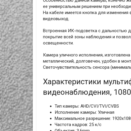
Особенностью данной камеры, конечно же,
ее универсальным решением при необход
На кабеле имеется кнопка для изменения 
видеовыход.
Встроенная ИК-подсветка с дальностью д
покрытие всей зоны наблюдения и позвол
освещенности.
Камера уличного исполнения, изготовлена 
металлический, долговечен, удобен в мон
Светочувствительность сенсора (минимальн
Характеристики мульт
видеонаблюдения, 108
Тип камеры: AHD/CVI/TVI/CVBS
Исполнение камеры: Уличная
Максимальное разрешение: 1920x108
Частота кадров: 25 к/с
Объектив: 3,6mm