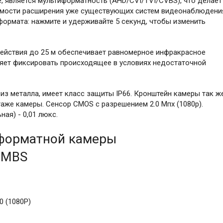
 является мультиформатность (AHD/CVI/TVI/CVBS), что делает
имости расширения уже существующих систем видеонаблюдени
формата: нажмите и удерживайте 5 секунд, чтобы изменить
ействия до 25 м обеспечивает равномерное инфракрасное
яет фиксировать происходящее в условиях недостаточной
из металла, имеет класс защиты IP66. Кронштейн камеры так ж
таже камеры. Сенсор CMOS с разрешением 2.0 Мпх (1080p).
ая) - 0,01 люкс.
иформатной камеры
0MBS
0 (1080Р)