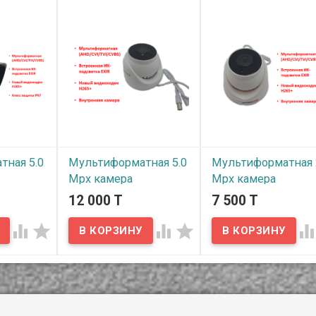
оры не
ли
тов, для
ны только
нятия
воде) и
ажима
ния.
чения
+» и «-»,
еловек
может
ный
елю.
тная 5.0
Мультиформатная 5.0
Мультиформатная 
Mpx камера
Mpx камера
ения,
видеонаблюдения,
видеонаблюдения
12 000 T
7 500 T
MVDP05
MV2DP01




В наличии
В наличии
Предлагаем внутренние
Предлагаем внутренни
S 5.0 Mpx
мультиформатные
мультиформатные
аблюдения
AHD/CVI/TVI/CVBS 5.0 Mpx
AHD/CVI/TVI/CVBS 2.0 
ля
камеры видеонаблюдения
камеры видеонаблюде
амер
от MackVision. Для
от MackVision. Для
создания этих камер
создания этих камер