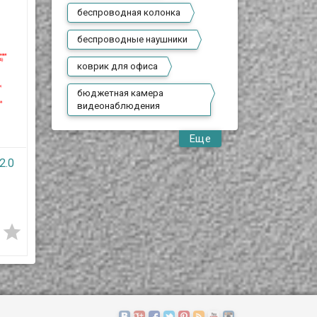
беспроводная колонка
беспроводные наушники
коврик для офиса
бюджетная камера
видеонаблюдения
Еще
2.0
Мультиформатная 2.0
Мультиформатная 2.0
Mpx камера
Mpx камера
,
видеонаблюдения,
видеонаблюдения,
7 990 T
7 800 T
MV2BM16
MV2BM21






В наличии
В наличии
е
Предлагаем
Предлагаем
AHD/CVI/TVI/CVBS 2.0 Mpx
AHD/CVI/TVI/CVBS 2.0 Mpx
Mpx
камеры видеонаблюдения
камеры видеонаблюдения
ния
от MackVision. Для
от MackVision. Для
создания этих камер
создания этих камер
использовались
использовались