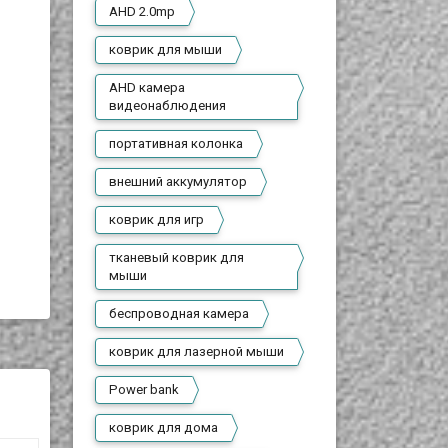
AHD 2.0mp
коврик для мыши
AHD камера
видеонаблюдения
портативная колонка
внешний аккумулятор
коврик для игр
тканевый коврик для
мыши
беспроводная камера
коврик для лазерной мыши
Power bank
коврик для дома