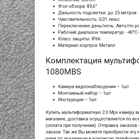
Угол обзора: 83,6°
Дальность подсветки: до 25 метров
Чувствительность: 0,01 люкс
Переключение день/ночь: Авто/по р
Рабочий диапазон температур: -40°С
Класс защиты: IP66
Материал корпуса: Металл
Комплектация мультиф
1080MBS
Камера видеонаблюдения – 1шт
Монтажный набор – 1шт
Инструкция – 1шт
Купить мультиформатную 2.0 Mpx камеру 
магазине, доставка осуществляется по все
(оплата при получении). Отправка заказо
заказа. Так же Вы можете приобрести эту 
нами по указанным в контактах телефона