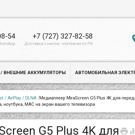
08-54
+7 (727) 327-82-58
WhatsApp
Доставка с налож. платежом по РК
 / ВНЕШНИЕ АККУМУЛЯТОРЫ
АВТОМОБИЛЬНАЯ ЭЛЕКТ
t / AirPlay / DLNA
/
Медиаплеер MiraScreen G5 Plus 4K для перед
а, ноутбука, MAC на экран вашего телевизора
creen G5 Plus 4K для
