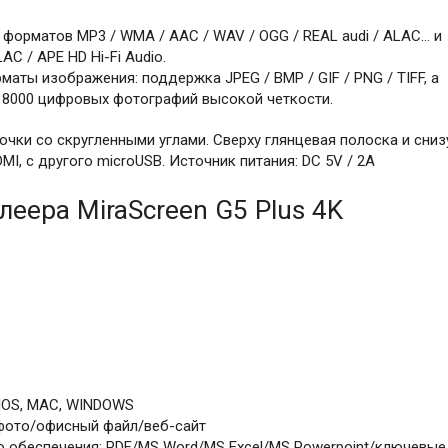
форматов MP3 / WMA / AAC / WAV / OGG / REAL audi / ALAC… и
C / APE HD Hi-Fi Audio.
ты изображения: поддержка JPEG / BMP / GIF / PNG / TIFF, а
 8000 цифровых фотографий высокой четкости.
чки со скругленными углами. Сверху глянцевая полоска и сниз
MI, с другого microUSB. Источник питания: DC 5V / 2A
еера MiraScreen G5 Plus 4K
IOS, MAC, WINDOWS
фото/офисный файл/веб-сайт
 обеспечения: PDF/MS Word/MS Excel/MS Powerpoint/ключевые