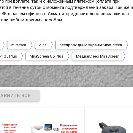
по предоплате, так и с наложенным платежом (оплата при
ется в течение суток с момента подтверждения заказа. Так же 
s 4K в нашем офисе в г. Алматы, предварительно связавшись с
м или любым другим способом.
miracast
dlna
беспроводные экраны MiraScreen
n G5 Plus
MiraScreen G5 Plus
Медиаплеер MiraScreen