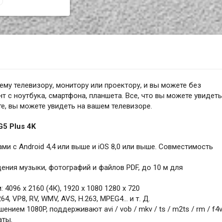
му телевизору, монитору или проектору, и вы можете без
 с ноутбука, смартфона, планшета. Все, что вы можете увидеть
е, вы можете увидеть на вашем телевизоре.
5 Plus 4K
и с Android 4,4 или выше и iOS 8,0 или выше. Совместимость
ения музыки, фотографий и файлов PDF, до 10 м для
096 x 2160 (4К), 1920 x 1080 1280 x 720
4, VP8, RV, WMV, AVS, H.263, MPEG4… и т. Д.
ием 1080P, поддерживают avi / vob / mkv / ts / m2ts / rm / f4v
аты.