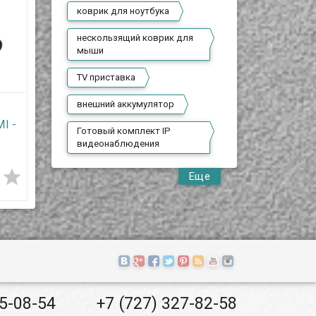
коврик для ноутбука
нескользящий коврик для
мыши
TV приставка
внешний аккумулятор
I -
Готовый комплект IP
видеонаблюдения
 с


Еще
ль
55-08-54
+7 (727) 327-82-58