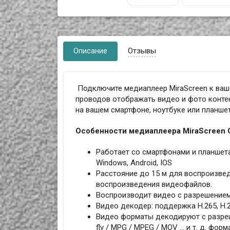
Описание
Отзывы
Подключите медиаплеер MiraScreen к ваше
проводов отображать видео и фото контент
на вашем смартфоне, ноутбуке или планшет
Особенности медиаплеера MiraScreen G
Работает со смартфонами и планшетам
Windows, Android, IOS
Расстояние до 15 м для воспроизвед
воспроизведения видеофайлов.
Воспроизводит видео с разрешением: 4
Видео декодер: поддержка H.265, H.26
Видео форматы декодируют с разрешен
flv / MPG / MPEG / MOV ... и т. д. форм