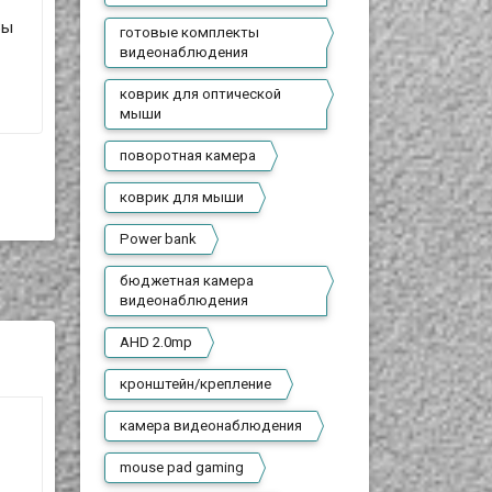
Вы
готовые комплекты
видеонаблюдения
коврик для оптической
мыши
поворотная камера
коврик для мыши
Power bank
бюджетная камера
видеонаблюдения
AHD 2.0mp
кронштейн/крепление
камера видеонаблюдения
mouse pad gaming