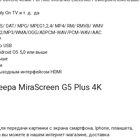
ly On TV и т. д.: да
TS/ DAT/ MPG/ MPEG1,2,4/ MP4/ RM/ RMVB/ WMV
MP2/MP3/WMA/OGG/ADPCM-WAV/PCM-WAV/AAC
P
ro USB
droid OS 5,0 или выше
выше
ше
выходным интерфейсом HDMI
ра MiraScreen G5 Plus 4K
ля передачи картинки с экрана смартфона, Iphone, планшета,
а вы можете в нашем интернет-магазине, доставка