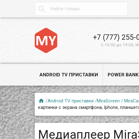

+7 (777) 255-
С 10:00 до 19:00, 
ANDROID TV ПРИСТАВКИ
POWER BANK

/
Android TV приставки
/
MiraScreen / MiraCas
картинки с экрана смартфона, Iphone, планшет
Медиаплеер MiraS