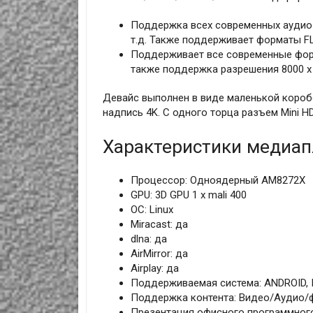
Поддержка всех современных аудио 
т.д. Также поддерживает форматы FLA
Поддерживает все современные форма
также поддержка разрешения 8000 x
Девайс выполнен в виде маленькой коробо
надпись 4K. С одного торца разъем Mini HD
Характеристики медиапл
Процессор: Одноядерный AM8272X
GPU: 3D GPU 1 x mali 400
ОС: Linux
Miracast: да
dlna: да
AirMirror: да
Airplay: да
Поддерживаемая система: ANDROID, 
Поддержка контента: Видео/Аудио/
Презентация офисного программного