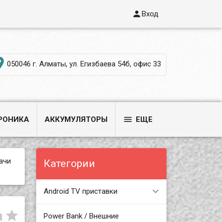

Вход

050046 г. Алматы, ул. Егизбаева 54б, офис 33

РОНИКА
АККУМУЛЯТОРЫ
ЕЩЕ
ачи
Категории
Android TV приставки


Power Bank / Внешние