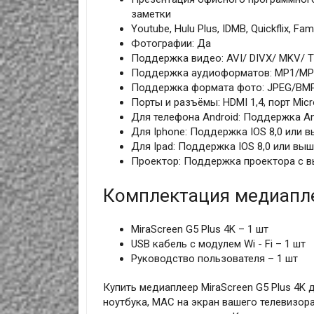
заметки
Youtube, Hulu Plus, IDMB, Quickflix, Fami
Фотографии: Да
Поддержка видео: AVI/ DIVX/ MKV/ 
Поддержка аудиоформатов: MP1/
Поддержка формата фото: JPEG/BM
Порты и разъёмы: HDMI 1,4, порт Mic
Для телефона Android: Поддержка An
Для Iphone: Поддержка IOS 8,0 или 
Для Ipad: Поддержка IOS 8,0 или вы
Проектор: Поддержка проектора с 
Комплектация медиаплее
MiraScreen G5 Plus 4K – 1 шт
USB кабель с модулем Wi - Fi – 1 шт
Руководство пользователя – 1 шт
Купить медиаплеер MiraScreen G5 Plus 4K д
ноутбука, MAC на экран вашего телевизор