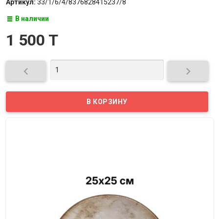
Артикул:
33/1/6/4/8376828415237/8
В наличии
1 500 T

