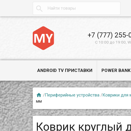

+7 (777) 255-
С 10:00 до 19:00, 
ANDROID TV ПРИСТАВКИ
POWER BANK

/
Периферийные устройства
/
Коврики для
мм
Коврик круглый 