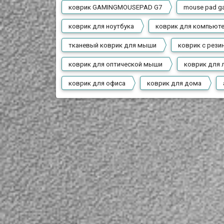
коврик GAMINGMOUSEPAD G7
mouse pad g
коврик для ноутбука
коврик для компьют
тканевый коврик для мыши
коврик с рез
коврик для оптической мыши
коврик для
коврик для офиса
коврик для дома