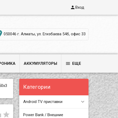

Вход

050046 г. Алматы, ул. Егизбаева 54б, офис 33

РОНИКА
АККУМУЛЯТОРЫ
ЕЩЕ
50x3
Категории
Android TV приставки


Power Bank / Внешние