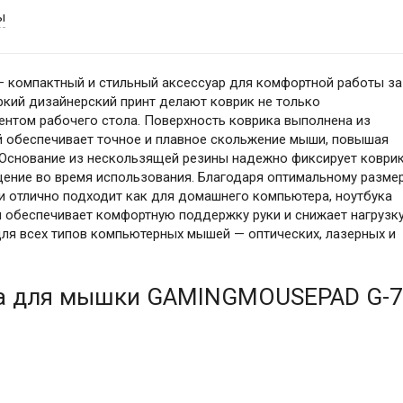
ы
компактный и стильный аксессуар для комфортной работы за
ркий дизайнерский принт делают коврик не только
ентом рабочего стола. Поверхность коврика выполнена из
й обеспечивает точное и плавное скольжение мыши, повышая
е. Основание из нескользящей резины надежно фиксирует коври
щение во время использования. Благодаря оптимальному разме
 и отлично подходит как для домашнего компьютера, ноутбука
м обеспечивает комфортную поддержку руки и снижает нагрузк
для всех типов компьютерных мышей — оптических, лазерных и
ка для мышки GAMINGMOUSEPAD G-7