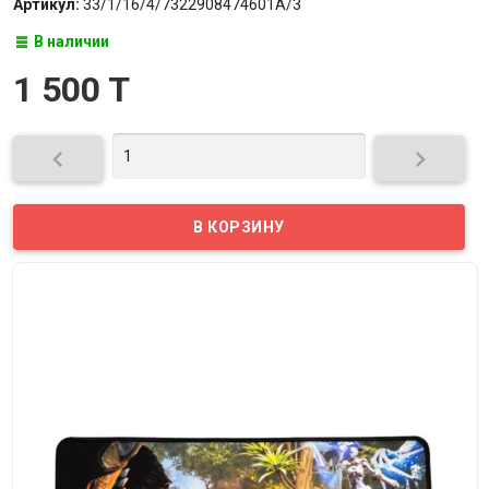
Артикул:
33/1/16/4/7322908474601A/3
В наличии
1 500 T

