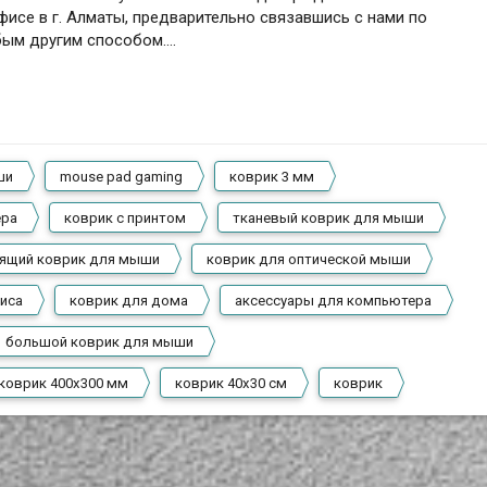
фисе в г. Алматы, предварительно связавшись с нами по
бым другим способом….
ши
mouse pad gaming
коврик 3 мм
ера
коврик с принтом
тканевый коврик для мыши
зящий коврик для мыши
коврик для оптической мыши
иса
коврик для дома
аксессуары для компьютера
большой коврик для мыши
коврик 400x300 мм
коврик 40x30 см
коврик