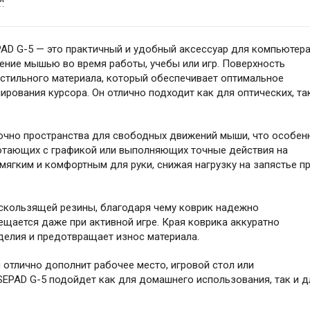
 G-5 — это практичный и удобный аксессуар для компьютера
ение мышью во время работы, учебы или игр. Поверхность
кстильного материала, который обеспечивает оптимальное
рования курсора. Он отлично подходит как для оптических, та
очно пространства для свободных движений мыши, что особен
ботающих с графикой или выполняющих точные действия на
мягким и комфортным для руки, снижая нагрузку на запястье п
скользящей резины, благодаря чему коврик надежно
ещается даже при активной игре. Края коврика аккуратно
делия и предотвращает износ материала.
 отлично дополнит рабочее место, игровой стол или
PAD G-5 подойдет как для домашнего использования, так и д