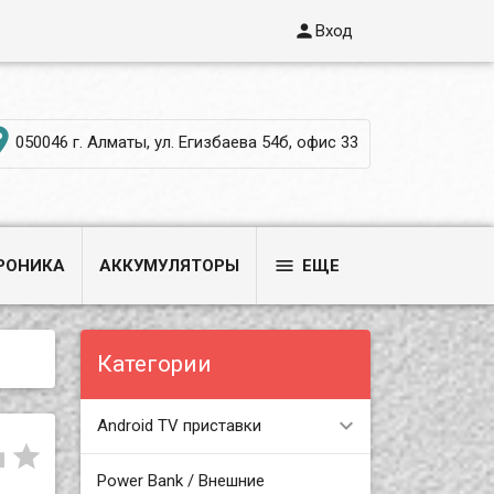

Вход

050046 г. Алматы, ул. Егизбаева 54б, офис 33

РОНИКА
АККУМУЛЯТОРЫ
ЕЩЕ
Категории
Android TV приставки


Power Bank / Внешние