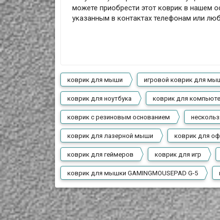
можете приобрести этот коврик в нашем о
указанным в контактах телефонам или лю
коврик для мыши
игровой коврик для мы
коврик для ноутбука
коврик для компьют
коврик с резиновым основанием
несколь
коврик для лазерной мыши
коврик для оф
коврик для геймеров
коврик для игр
коврик для мышки GAMINGMOUSEPAD G-5