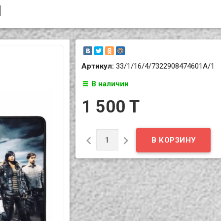
м
Артикул:
33/1/16/4/7322908474601A/1
В наличии
1 500 T

